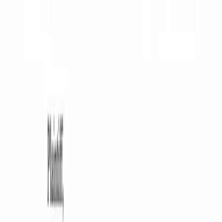
见解
产品和服务
关注