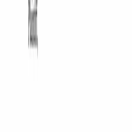
卡尔希就体育市场问题将部落主权之争诉至第九巡
回上诉法院
2026年7月11日
比特币政策研究所抗争2930亿美元钱包资产被扣
案，诺亚·多伊的庭审日期临近
2026年7月11日
巴西要求所有博彩广告均须标注类似烟草产品的警
示语：“博彩会让你赔钱”
2026年7月8日
随着总奖金7500万美元的电子竞技世界杯在巴黎拉
开帷幕，法国博彩监管机构警告称，所有电子竞技
博彩均属非法