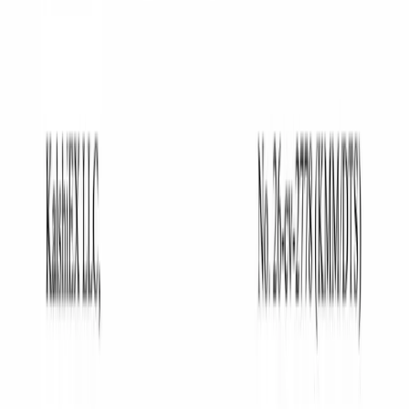
电报
X
Discord
领英
© 2026 Saint Bitts LLC Bitcoin.com。版权所有。
支持
support@bitcoin.com
下载应用程序
公司