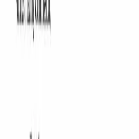
美国议员提议在所有在线博彩市场推行人脸年龄验
证
2026年7月16日
美国商品期货交易委员会（CFTC）阻止卡尔希取
消密歇根州体育交易（该交易已被裁定无效）
2026年7月14日
捷克以“无牌照赌博”为由封禁Polymarket，下令互
联网服务提供商将其关闭15天
2026年7月14日
直布罗陀推出全球首个专门针对预测市场的监管框
架
2026年7月13日