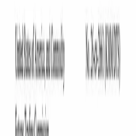
威斯康星州警告选举市场交易者，他们可能会被取
消投票资格
2026年7月23日
预测市场究竟是如何运作的（以及如何合法地建立
一个预测市场）
2026年7月21日
华盛顿州法官驳回了卡尔希的联邦抗辩，并批准了
州级禁令
2026年7月17日
阿根廷法官下令紧急冻结与备受争议的Libra代币相
关的加密货币钱包
2026年7月16日