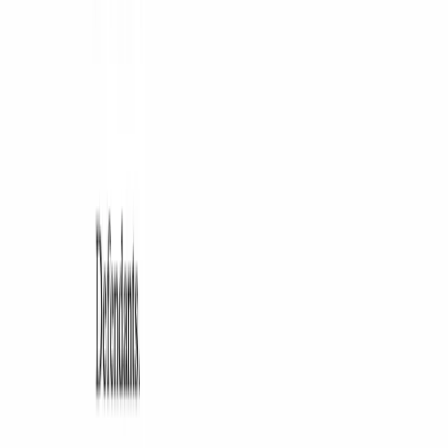
1
2
3
...
5
>
第 1 页，共 5 页
下载应用程序
公司