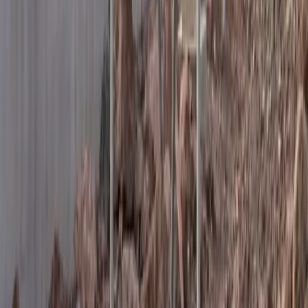
见解
产品和服务
关注
© 2026 Saint Bitts LLC Bitcoin.com。版权所有。
支持