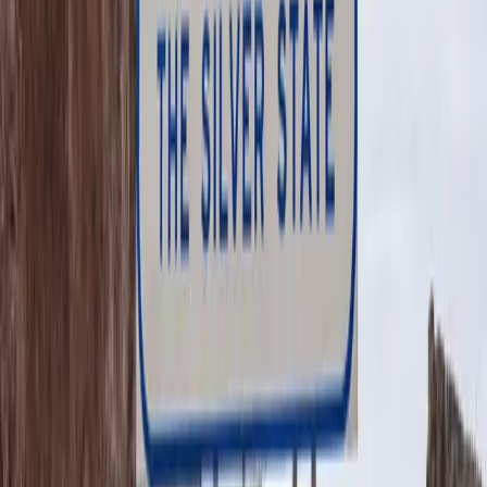
捷克以“无牌照赌博”为由封禁Polymarket，下令互
联网服务提供商将其关闭15天
2026年7月14日
直布罗陀推出全球首个专门针对预测市场的监管框
架
2026年7月13日
卡尔希就体育市场问题将部落主权之争诉至第九巡
回上诉法院
2026年7月11日
巴西要求所有博彩广告均须标注类似烟草产品的警
示语：“博彩会让你赔钱”
4天前