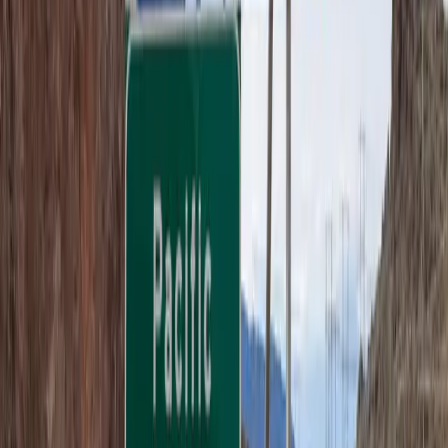
美国参议员在针对CFTC新规的斗争中将矛头指向
野火押注
5天前
乔治·桑托斯就其操作自家“卡尔希市场”一案与美国
商品期货交易委员会达成和解
2026年8月1日
WNBA发布了一段里斯与布克尔斯400美元打赌的视
频，随后以“开玩笑”为由将其删除
2026年7月30日
尽管有各类会议举办，拉斯维加斯大道业绩下滑，
但里诺赌场盈利却跃升20%