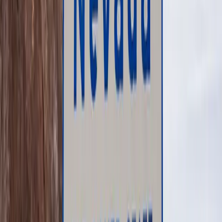
Underdog 为其自有预测交易平台提交了首批 7 份体
育合同
2026年7月16日
美国议员提议在所有在线博彩市场推行人脸年龄验
证
2026年7月16日
法国队世界杯出局使博彩公司免于承担赔付责任，
同时投注量激增
2026年7月16日
美国商品期货交易委员会（CFTC）阻止卡尔希取
消密歇根州体育交易（该交易已被裁定无效）
2026年7月14日