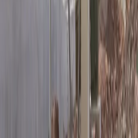
Discord
领英
© 2026 Saint Bitts LLC Bitcoin.com。版权所有。
支持
support@bitcoin.com
下载应用程序
公司