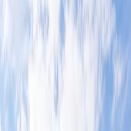
首页
金融
学习
研究
简报
与我们合作
技术支持
IGAMING
13小时前
Genius Sports 现已就 Kalshi 和 Polymarket 的合同
达成和解
Genius Sports 分别于8月4日与Polymarket、8月5日与Kalshi签署
了官方数据、赛事诚信及营销协议。
…
阅读更多