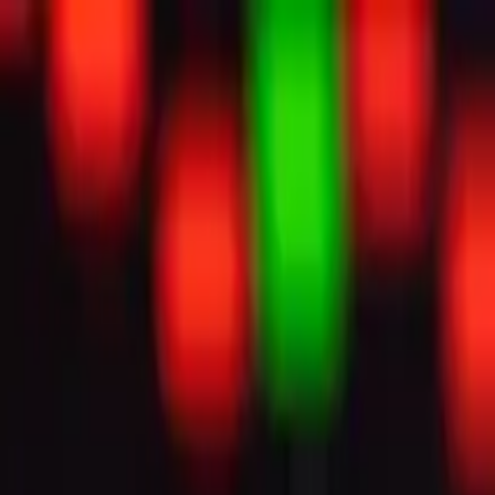
ng
Blockchain
Crypto News