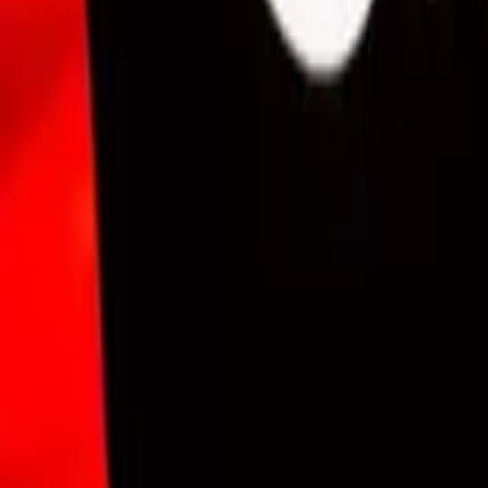
Sinasabi ng Strategy na natalo ng MSTR ang Bitco
4 araw na nakalipas
Sinabi ni Michael Saylor na Hindi Siya Kailanman Na
5 araw na nakalipas
Nakumpleto ng Strategy ang Ikatlong Pagbebenta ng