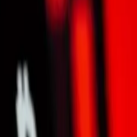
ang 299.84 BTC
 Pagbili
 Bitcoin