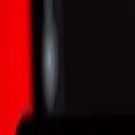
Pananalapi
Matuto
Pananaliksik
Newsletter
Mag-advertise sa Amin
Pinapagana ng
STRATEGY&AMP;
1 araw na nakalipas
Ang Saylor ng Strategy ay nagsabing ang ChatGPT 
Ipinaliwanag ni Michael Saylor kung paano hinubog ng AI ang isang $
2 araw na nakalipas
Naglatag ang Strategy ng Matapang na Layunin n