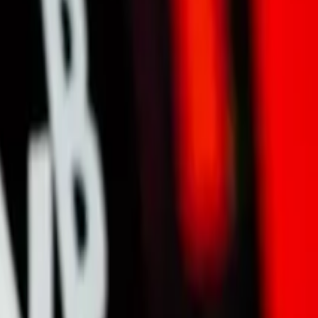
ng stock
mantayang Bitcoin, kahit na nananatiling lugi ang
 May Saysay Ito