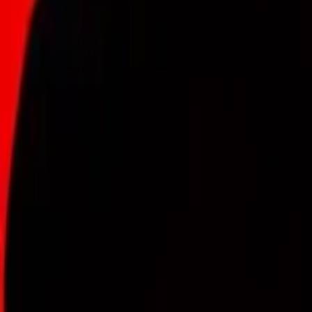
2 araw na nakalipas
Tumataya ang Strategy sa mga Trump Account upa
3 araw na nakalipas
Lookonchain: Strategy-Linked Wallet Naglipat ng 1
3 araw na nakalipas
Sinabihan ni Saylor ng Strategy ang mga tagasupor
4 araw na nakalipas
Tinawag ni Saylor ang Strategy bilang “JPMorgan 
4 araw na nakalipas
Sinasabi ng Strategy na natalo ng MSTR ang Bitco
4 araw na nakalipas
Sinabi ni Michael Saylor na Hindi Siya Kailanman Na