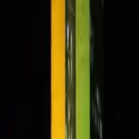
าที่ไม่เคยเกิดขึ้นมาก่อนต่อบราซิล เนื่องจากระบบการช
วคณะทำงานเชิงกลยุทธ์เพื่อกำกับดูแลการทำโทเคนไนเซ
ารแฮ็กแบบดูแลสินทรัพย์ด้วยตนเองมูลค่ากว่า 100,000 ด
ียวกับยาสูบ: “การพนันทำให้คุณเสียเงิน”
่ายพนันผิดกฎหมายขนาดมหึมาและขบวนการฟอกเงินด้วยค