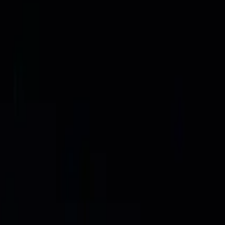
กับบริษัทนายหน้าซื้อขายหลักทรัพย์แบบดั้งเดิม