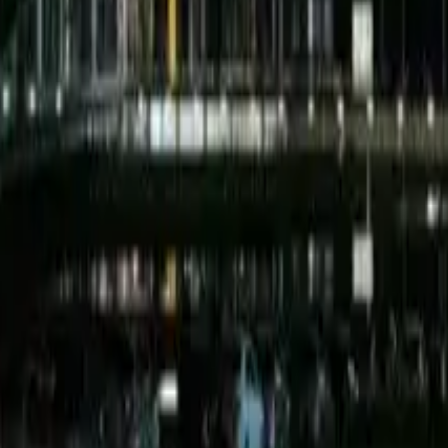
ให้บริการสินทรัพย์เสมือน (VASPs) ต้องผ่านการตรวจสอ
การแข่งขันด้านการรับฝากคริปโต
าร์ในปี 2025
านดอลลาร์ และสั่งห้ามซื้อขายคริปโตเป็นเวลา 2 ปี
าที่ไม่เคยเกิดขึ้นมาก่อนต่อบราซิล เนื่องจากระบบการช