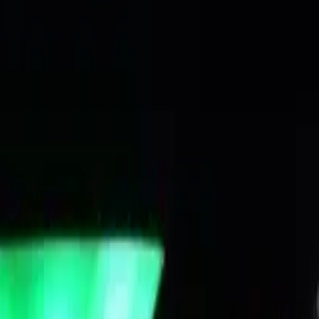
ม
อยน์