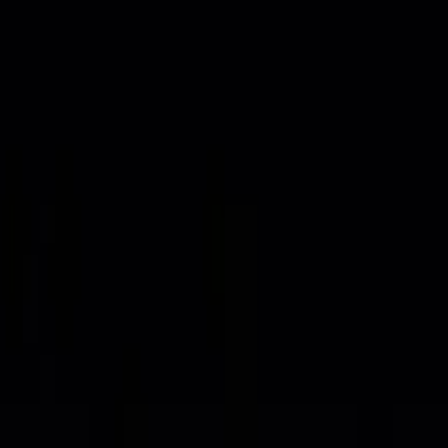
าย
การขุด
บล็อกเชน
ข่าวคริปโต