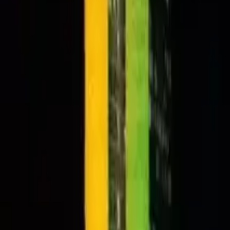
มงของธนาคารกลางบราซิลว่า “ไม่สมส่วน”
มูลค่า 2 พันล้านดอลลาร์ที่เชื่อมโยงกับแก๊งค้ายา PCC
น์เป็นเครื่องมือทางการเงินอิเล็กทรอนิกส์
ผู้ให้บริการสินทรัพย์เสมือน (VASP) ด้านคริปโตเช่นเดียว
นวน “ซัมบ้าพรีเมียม” ครั้งใหม่