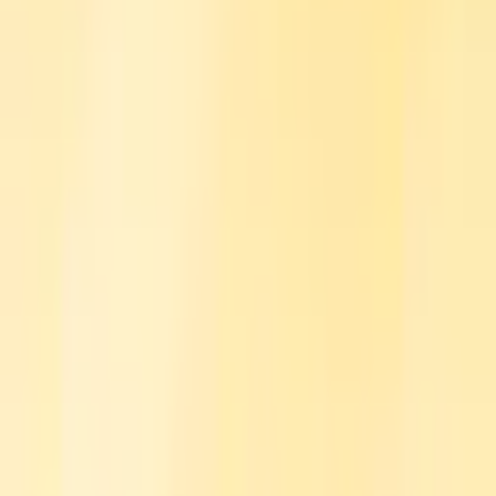
Home
Financiën
Leren
Onderzoek
Nieuwsbrief
Adverteer met ons
Aangedreven door
Crypto News
Gepubliceerd:
1 jul 2025, 1:45
Pantera Lanceert Eerste Digitale
Vermogensbeheer Treasuryfonds
Dit artikel is meer dan een jaar geleden gepubliceerd. Sommige
informatie is mogelijk niet meer actueel.
Crypto durfkapitaalbedrijf Pantera heeft wat het noemt een
“Digital Asset Treasury” (DAT) fonds gelanceerd om