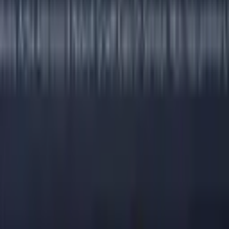
作者
Kevin Helms
分享
发布日期:
2026年4月19日 10:00