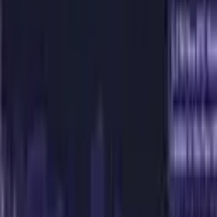
资产负债表的细节进一步佐证了这一解读。Strategy的仪表盘
显示，其美元储备为22.5亿美元，债务为82.54亿美元，净杠杆
率为10%。该界面还列出了每股比特币持有量为205,812聪、
mNAV为1.27，以及12.37亿美元的年度股息。 这些数据之所
以重要，是因为它们展现了该公司既作为运营企业，又作为杠
杆化比特币储备工具的双重定位。储备价值甚至高于面板上显
示的股权市值，这凸显出该股票的估值逻辑如今在多大程度上
取决于比特币规模、资本获取能力以及股东风险敞口指标。
这一更广泛的信号与其说聚焦于某笔即时交易，不如说更侧重
于资本配置的纪律性。市场参与者常将塞勒的帖子解读为时机
信号，尤其是考虑到Strategy过去总在市场动荡时期执行买入
操作的记录。 上周，该公司在发出类似信号后
披露
以约10亿
美元收购了13,927枚比特币，使总持仓量增至780,897枚，进一
步印证了此类信号与后续行动之间的关联。鉴于杠杆率仅为
10%且流动性充足，该公司仍具备扩大持仓规模的能力，这意
味着未来的任何配置都将是深思熟虑的、以规模为导向的，并
符合当前市场状况，而非被动反应。
迈克尔·塞勒的“放眼未来”预示将大规模买入比特
币，全球局势动荡引发市场震荡