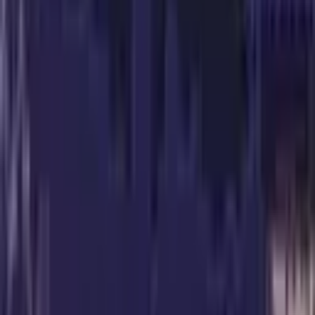
Strategy的最新信号正助长市场对比特币将重启积累的预期，
因为波动性加剧和地缘政治紧张局势使机构投资者成为关注焦
点
立即阅读
迈克尔·塞勒的“放眼未来”预示将大规模买入比特
币，全球局势动荡引发市场震荡
Strategy的最新信号正助长市场对比特币将重启积累的预期，
因为波动性加剧和地缘政治紧张局势使机构投资者成为关注焦
点
立即阅读
迈克尔·塞勒的“放眼未来”预示将大规模买入比特
币，全球局势动荡引发市场震荡