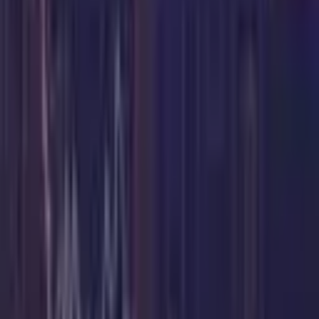
Featured
5小时前
马斯克旗下的SpaceX股价上涨6%，代币化交易量
达到7亿美元
Featured
1天前
BIP-110支持者准备在矿工拒绝软分叉方案时切换至
工作量证明机制
Featured
1天前
特斯拉和SpaceX选定得克萨斯州作为马斯克168亿
美元芯片工厂的选址
Featured
1天前