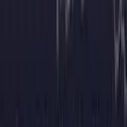
电报
X
Discord
领英
© 2026 Saint Bitts LLC Bitcoin.com。版权所有。
支持
support@bitcoin.com
下载应用程序
公司