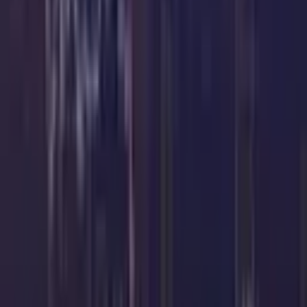
Coldcard黑客继续将盗取的30 BTC转移至新钱包
Featured
本文标签
michael saylor
Strategy&amp;
最新消息
随着比特币ETF延续涨势，贝莱德的IBIT基金吸金
4.79亿美元
37分钟前
比特币的ECX硬分叉分裂为3个分支，将于10月陆续
上线
1小时前