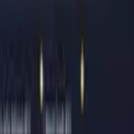
Strategy 加倍押注比特币，释放出激进囤积的意图。
迈克尔·塞勒的信号助长了市场对重大资金储备扩张举措
的预期。
市场展望显示，Strategy将推进更大规模、基于坚定信心
的比特币买入操作。