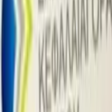
Featured
for 12 timer siden
67 investorer betalte 10 millioner dollar for NFT-
tokener som ble lansert verdiløse
Featured
for 15 timer siden
Bitcoins splittede BIP-110-fork ligger 18 blokker bak
Featured
for 15 timer siden
Michael Saylor identifiserer den neste
finansmuligheten til en milliard dollar
Featured
for 1 dag siden
Bitcoin Fork Watch: Hvor du kan følge BIP-110s
oppgjør direkte