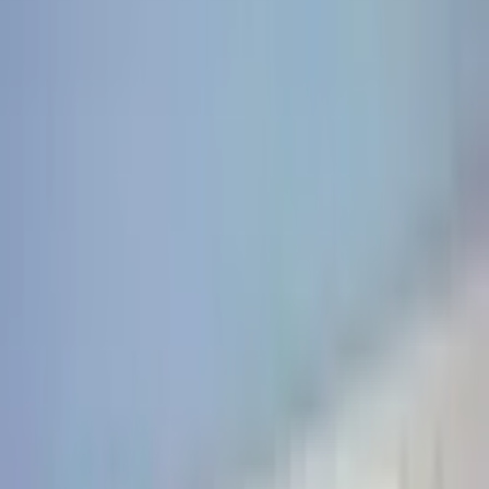
Hjem
Finans
Lære
Forskning
Nyhetsbrev
Drevet av
Featured
Publisert:
16. mars 2026, 12:16
Steak 'n Shake gir Bitcoin-betalinger
æren for at salget i de samme
restaurantene øker «dramatisk»
Steak ‘n Shake går dypere inn i bitcoin, og knytter
kundebetalinger, ansattbonuser og en voksende BTC-treasury
til en strategi som selskapet sier øker salget og omformer
forretningsmodellen.
SKREVET AV