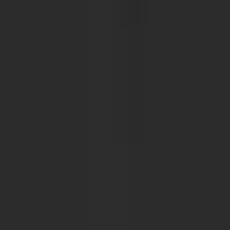
Entreprise
À propos de nous
Contactez-nous
Annoncer
Légal
Plan du site
Perspectives
Actualités
Marchés
Centre d'apprentissage
Produits et services
Compte Bitcoin.com
Portefeuille Bitcoin.com
Acheter du Bitcoin
Verse DEX
Suivre
Telegram