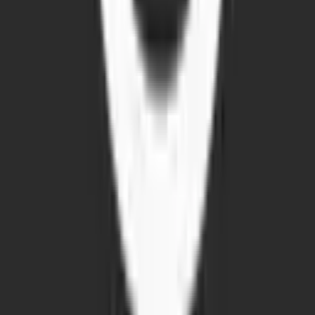
une journée, soit environ 5 % du volume estimé à
l'échelle de l'entreprise
iGaming
Tags dans cet article
iGaming
legal
Prediction markets
Tennessee
TN
United States US
DERNIÈRES ACTUALITÉS
Coinbase met près de 4 000 actions américaines à la
disposition des utilisateurs britanniques via une seule
application
il y a 34 minutes
Le Bitcoin au bord d'un fork alors que les partisans
du BIP-110 défient la puissance de hachage
mondiale