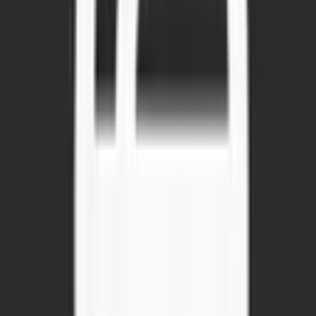
intenter une action en justice contre l'État le 19 mai. L'audition de la
sous-commission sénatoriale du commerce sur les marchés de
prédiction et les paris sportifs, qui s'est tenue la semaine dernière, a
également suscité un regain d'attention de la part des autorités
fédérales. Le choix du Tennessee de privilégier la responsabilité
pénale plutôt que l'interdiction directe des plateformes pourrait
refléter les leçons tirées de la défaite subie en février dans l'affaire
Kalshi
, car le fait de cibler les comportements individuels plutôt que
les opérations des plateformes comme stratégie juridique choisie
pourrait se heurter à moins de contestations en matière de
préemption.
La CFTC intente un procès contre l'État de New
York alors que le conflit autour des marchés
prédictifs s'intensifie
La Commodity Futures Trading Commission (CFTC) a intenté une
action en justice contre l'État de New York au sujet des marchés de
prédiction, à la suite de la plainte déposée par cet État contre
Coinbase et Gemini, dans le cadre…
Lire