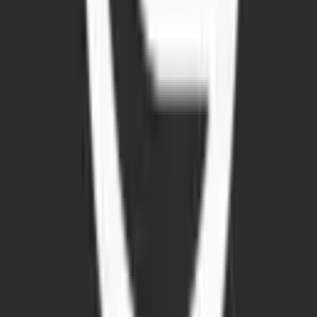
George Santos conclut un accord à l'amiable avec la
CFTC dans le cadre d'une affaire concernant ses
propres opérations sur le marché Kalshi
iGaming
il y a 5 jours
La WNBA publie une vidéo montrant le pari de 400
dollars entre Reese et Buecker, puis la supprime en
plaisantant
iGaming
30 juil. 2026
Les bénéfices des casinos de Reno bondissent de 20
% alors que ceux du Strip de Las Vegas reculent
malgré les salons professionnels
iGaming
29 juil. 2026
L'UDX d'Underdog atteint 1,2 million de dollars en