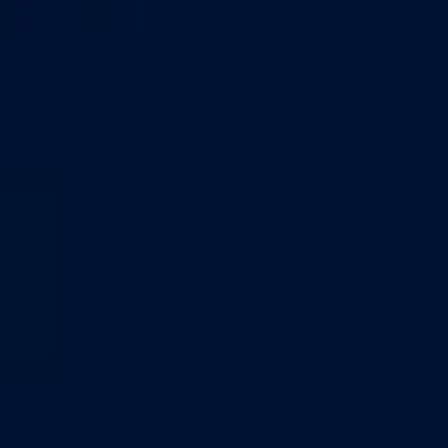
作者
Kevin Helms
分享
发布日期:
2026年6月7日 22:45