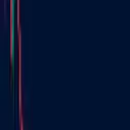
上周披露的这笔
出售
交易是Strategy自2022年以来首次抛售比
特币，使一笔小额交易变成了重要的市场信号。 Strategy的仪
表盘显示，MSTR报120.44美元，下跌6.90%；同期比特币交
易价格为63,054美元，该公司持有843,706枚比特币。
Strategy的优先股成为其比特币模型的新
考验
STRC的设计目标是维持在100美元附近交易，目前派息率为
11.5%。仪表盘显示，该优先股报93.40美元，低于目标价位，
实际收益率为12.31%。 这一折价现象有助于解释灰度为何担
忧市场可能要求更高的回报率，这可能迫使Strategy提高股
息，从而削弱未来购买BTC的灵活性。 尽管Strategy的首笔比
特币出售交易备受关注，但灰度研究主管认为，市场对该公司
融资工具的影响可能才是更大的隐忧。 “我们认为，更重要的
是近期市场波动对Strategy可变利率优先股工
具‘Stretch’（STRC）价格的影响，”他警示道。“以当前股价水
平来看，我们认为该公司积累更多比特币的能力受到限制。”
尽管如此，潘德尔总结道：