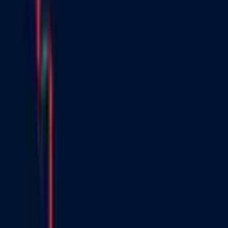
“但从长远来看，我们相信比特币所有权的进一步
多元化……将有助于支撑代币价格并增强市场韧
性。”
尽管对Strategy的融资模式存有顾虑，Grayscale仍预期比特币
将在未来数月内反弹，尽管BTC的表现可能落后于那些能更直
接受益于短期监管明朗化的加密货币细分领域。
不过，Strategy管理层坚称其积累策略依然有效。首席执行官
Phong Le表示，公司的
目标
是随着时间的推移增加比特币净持
仓及每股比特币持有量，而执行董事长迈克尔·塞勒（Michael
Saylor）
那篇
题为“增持的好时机”
的帖子
，则进一步引发了市
场对其将披露新一轮购入的预期。
渣打銀行的傑弗里·肯德里克（Geoffrey Kendrick）也
暗示
，
Strategy可能很快會宣布購入320枚或甚至3,200枚比特幣，這將
遠超其近期出售的32枚比特幣。 该行同时维持了比特币10万
美元的目标价，这凸显出尽管市场对Strategy的融资模式存有
疑虑，但部分市场参与者仍持续关注比特币的长期上涨潜力。
战略重申发展比特币网络的使命，首席执行官同时
澄清传闻