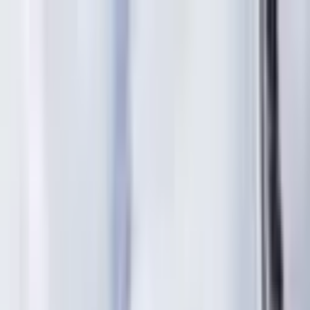
Basahin sa App
TL
Ilunsad ang App
Home
Balita
Market Updates
Pananalapi
Learning Insights
Regulasyon at
Batas
Mining
Blockchain
Crypto News
Matuto
Pananaliksik
Mga Newsletter
Mga Tool
Mga Pagsusuri
Podcast Interview
TL
Ilunsad ang App