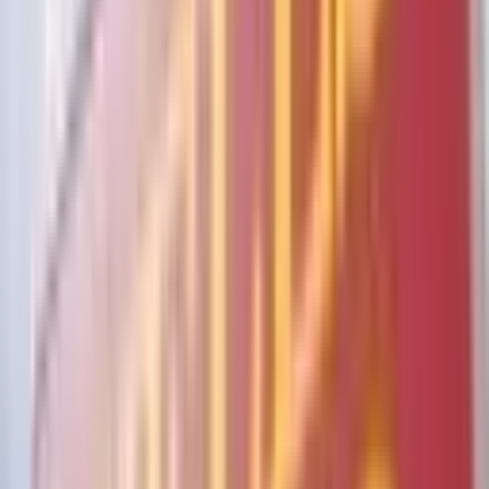
platform. Habang patuloy na lumalawak ang crypto adoption
kasabay ng mas malawak na pag-unlad ng Web3, ang mga
kahusayang ito ay lalo pang humuhubog sa inaasahan ng mga user
sa buong industriya.
Paglilisensya, Pag-verify, at Integridad ng
Platform
Ang regulasyon at pagsunod (compliance) ay nananatiling sentral na
konsiderasyon kapag sinusuri ang mga online betting platform.
Maraming crypto casino ang nagpapatakbo sa ilalim ng offshore
licensing frameworks, gaya ng mga inilalabas ng Anjouan, na
nagbibigay ng nakabalangkas na regulatory environment para sa
online gaming.
Dapat isaalang-alang ng mga user ang:
Mga kredensyal ng lisensya at hurisdiksyon
Mga partnership sa mga kilalang game provider
Pagpapatupad ng
provably fair systems
, na nagpapahintulot
sa pag-verify ng ilang kinalabasan ng laro
Dagdag pa rito, maraming platform ang gumagamit ng
risk-based
na mga modelo ng identity verification
, kung saan maaaring mas