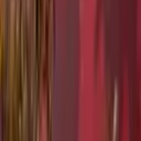
© 2026 Saint Bitts LLC Bitcoin.com. Lahat ng karapatan ay
nakalaan.
Suporta
support@bitcoin.com
I-download ang App
Kumpanya
Mga Pananaw