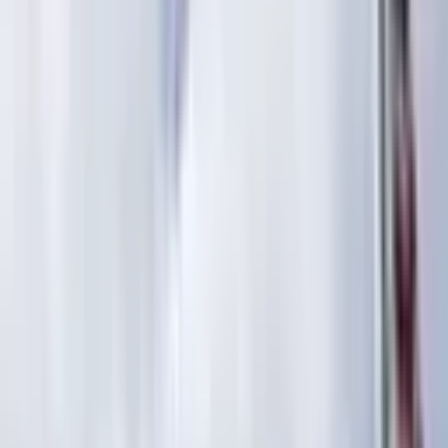
Home
Pananalapi
Matuto
Pananaliksik
Newsletter
Mag-advertise sa Amin
Pinapagana ng
Branded Spotlight
Nai-publish:
May 6, 2026, 10:16 AM
BiggerZ Crypto iGaming Platform:
Paggalugad sa Mabilis na Pagbabayad,
Mga Pamilihan sa Sports, at Flexible na
Access sa 2026
Ang artikulong ito ay isinulat ng
Bitcoin.com
News sa ngalan ng
BiggerZ
. Ito
ay
sponsored
na nilalaman na ginawa ng editorial team ng
Bitcoin.com
News.
IBAHAGI
Nai-publish:
May 6, 2026, 10:16 AM