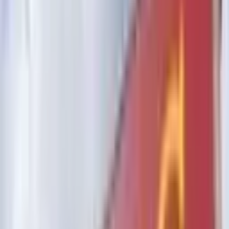
Habang tumataas ang adoption, ang mga katangiang ito ay nagiging
karaniwang inaasahan sa buong industriya.
Ano ang Naglalarawan sa Isang
Modernong Crypto Casino Platform
Sa kasalukuyan, karaniwang pinagsasama ng mga crypto betting
platform ang casino gaming at sportsbook functionality sa iisang
ecosystem. Kabilang sa mga pangunahing tampok ang:
Malalawak na Game Library
Madalas na nag-aalok ang mga modernong platform ng malakihang
portfolio ng mga laro, kabilang ang:
Slots at mga larong pang-mesa gaya ng blackjack at roulette
Mga live dealer table na naka-stream nang real time
Mga interactive na format gaya ng crash, dice, at mga arcade-
style na laro
Pinagsamang Saklaw ng Sportsbook