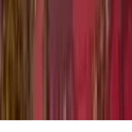
Mga Produkto at Serbisyo
I-follow Kami
© 2026 Saint Bitts LLC Bitcoin.com. Lahat ng karapatan ay
nakalaan.
Suporta
support@bitcoin.com