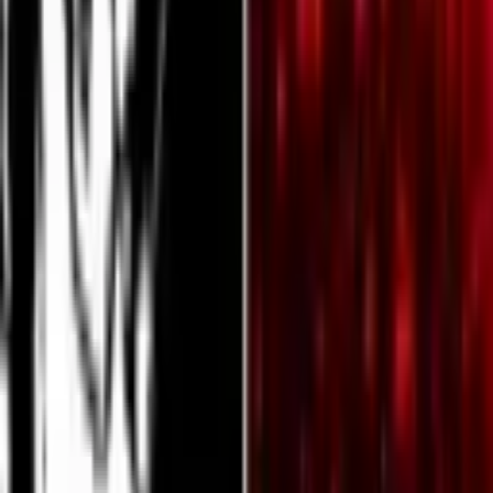
bergerak untuk menarik pelombong dan pengendali rantaian blok
melalui kelonggaran pengezonan, pengecualian pelesenan, dan
kejelasan kawal selia. Larangan CBDC itu mencerminkan matlamat
Akta Persekutuan Anti-CBDC Surveillance State Act, yang telah
beredar di Kongres tetapi masih belum diluluskan.
Undang-undang ini tidak menjejaskan peraturan persekutuan atau
produk stablecoin yang dikeluarkan secara persendirian. Skopnya
terhad kepada tadbir urus peringkat negeri dan hak individu serta
perniagaan yang beroperasi dalam South Carolina. Perniagaan dan
pelombong yang ingin berpindah atau mengembangkan operasi kini
mempunyai kerangka statutori yang jelas yang melindungi jagaan
sendiri, hak pembayaran, dan pengezonan operasi di negeri itu.
Sen. Warren Menuduh OCC Memberikan Piagam
Tidak Sah kepada Coinbase, Ripple, dan 7 yang
Lain
Elizabeth Warren menuduh OCC memberikan piagam amanah
kebangsaan kepada firma kripto secara haram, dan menuntut rekod
selewat-lewatnya pada 1 Jun.
Baca sekarang