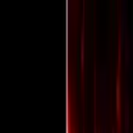
Baca dalam Aplikasi
MS
Lancarkan Aplikasi
Laman Utama
Berita
Kemas Kini Pasaran
Kewangan
Wawasan Pembelajaran
Peraturan &
Undang-undang
Perlombongan
Blockchain
Berita Kripto
Belajar
Penyelidikan
Surat Berita
Alat
Ulasan
Temu bual Podcast
MS
Lancarkan Aplikasi