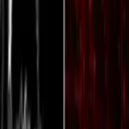
Tag dalam cerita ini
CBDC
Government
lawmakers
BERITA TERKINI
Pengguna Kanada Menyumbang 25% daripada
Kerugian Eksploit Coldcard
1 jam yang lalu
World Chain Melaksanakan EIP-7928 Mendahului
Mainnet Ethereum
3 jam yang lalu
Hakim Utah Menolak Perlindungan Persekutuan
Kalshi Daripada Undang-Undang Perjudian
5 jam yang lalu
Mastercard Menutup Perjanjian BVNK Bernilai