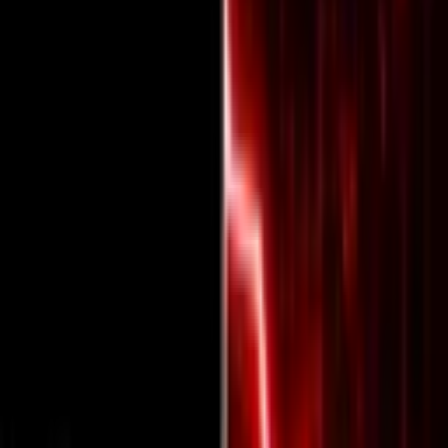
Laman Utama
Kewangan
Belajar
Penyelidikan
Surat Berita
Iklan dengan Kami
Dikuasakan oleh
Regulation & Legal
Diterbitkan:
20 Mei 2026, 11:16 PG
Gabenor Carolina Selatan McMaster
Menandatangani Undang-Undang Kripto
Anti-CBDC, Melindungi Hak Penjagaan
Kendiri
Gabenor South Carolina Henry McMaster menandatangani
S.163 menjadi undang-undang minggu ini, menggubal salah
satu rang undang-undang perlindungan kripto peringkat
negeri yang paling menyeluruh di negara ini.