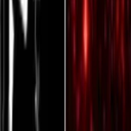
Regulation & Legal
1 hari yang lalu
Demokrat Bergerak untuk Menyekat Akta
CLARITY Berikutan Rundingan Etika yang
Tergendala
Regulation & Legal
1 hari yang lalu
Mahkamah Belanda Mendengar Kes Penculikan
Berkaitan Pertikaian Kripto
Regulation & Legal
2 hari yang lalu
Sen. Thune Kata Undian Akta CLARITY Akan
Diadakan Minggu Ini
Regulation & Legal