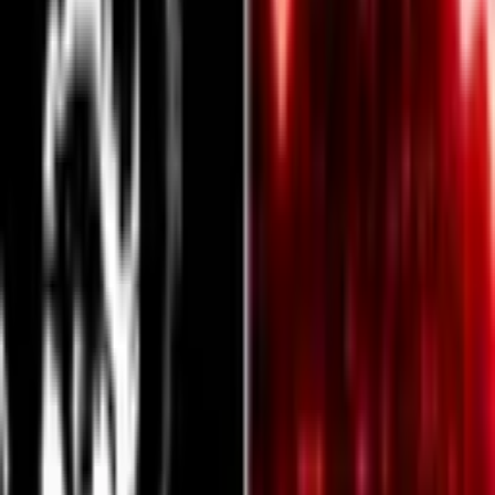
Perniagaan perlombongan yang menggunakan lebih daripada satu
megawatt kuasa mesti menyediakan perjanjian pembelian kuasa
kepada Suruhanjaya Perkhidmatan Awam South Carolina apabila
diminta, bagi menunjukkan keupayaan pengurangan beban (load-
shedding) semasa tekanan pada grid.
Undang-undang itu memansuhkan keperluan lesen pengirim wang
bagi perlombongan aset digital, pengendalian nod rangkaian,
pembangunan perisian rantaian blok, dan pertukaran aset digital
rakan-ke-rakan yang tidak melibatkan mata wang fiat atau akaun
bank. Staking dan perlombongan sebagai perkhidmatan tidak
diklasifikasikan sebagai sekuriti di bawah rang undang-undang ini,
namun peguam negara negeri mengekalkan kuasa untuk mendakwa
penipuan dalam kategori tersebut.
S.163 diperkenalkan pada 14 Jan 2025, oleh Sen. negeri Verdin dan
Leber. Senat meluluskannya pada Mei 2025, dan Dewan menyusul
pada 5 Mei 2026. Rang undang-undang itu diratifikasi pada 14 Mei,
sebelum McMaster menandatanganinya beberapa hari kemudian.
Perundangan ini membina usaha negeri terdahulu, termasuk Projek
Literasi Aset Digital yang ditubuhkan oleh Pejabat Bendahari
Negeri South Carolina di bawah peruntukan 2022-2023.
South Carolina menyertai Texas dan
Florida
antara negeri yang telah