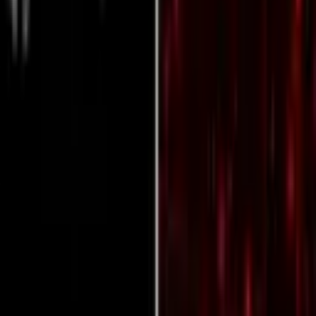
Berita
Pasaran
Pusat Pembelajaran
Produk & Perkhidmatan
Akaun Bitcoin.com
Dompet Bitcoin.com
Beli Bitcoin
Verse DEX
Ikuti
Telegram
X
Discord
LinkedIn