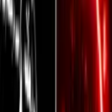
Rang undang-undang itu diluluskan 110-1 di Dewan dan
melarang agensi negeri daripada menerima atau menguji
mana-mana mata wang digital bank pusat Rizab Persekutuan
(CBDC).
South Carolina menyertai Texas dan Florida dalam
menawarkan kelonggaran pengezonan serta pengecualian
pelesenan kepada pelombong dan pengendali rantaian blok.
Ahli Undang-Undang South Carolina
Menyokong Rang Undang-Undang Kripto
110-1, McMaster Menandatanganinya
Menjadi Undang-Undang
Perundangan
itu, yang secara rasmi ditetapkan sebagai R131 dan
menambah Bab 47 kepada Tajuk 34 Kod Undang-Undang South
Carolina, berkuat kuasa serta-merta selepas ditandatangani. Ia
melepasi Senat 38-1 dan diluluskan Dewan 110-1, menandakan
persetujuan luas merentasi garis parti.
Undang-undang itu melarang semua pihak berkuasa tadbir urus
negeri, termasuk lembaga, suruhanjaya, jabatan, agensi, dan
subbahagian politik, daripada menerima atau mewajibkan
pembayaran dalam mata wang digital bank pusat. Entiti negeri juga