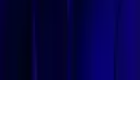
© 2026 Saint Bitts LLC Bitcoin.com. Minden jog fenntartva.
Támogatás
support@bitcoin.com