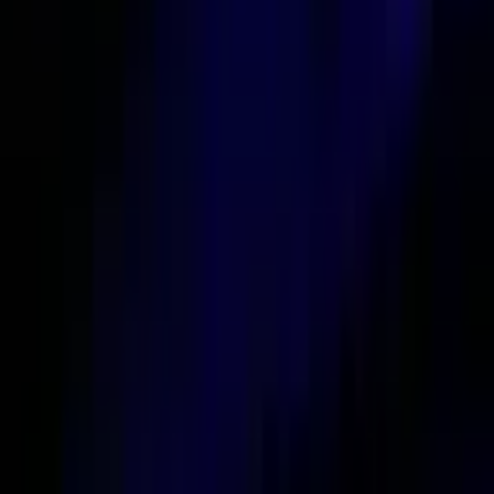
Főoldal
Pénzügyek
Tanulás
Kutatás
Hírlevelek
Hirdetés velünk
Működteti
Press release
Megjelent:
2026. máj. 15. 10:15
SZPONZORÁLT TARTALOM
Ez egy fizetett sajtóközlemény, amelyet a BiggerZ bocsátott
rendelkezésre. Az abban szereplő állításokat, kijelentéseket, adatokat
és egyéb információkat a hirdető szolgáltatta, és azokat a
Bitcoin.com News nem ellenőrizte független módon. A Bitcoin.com
News nem támogatja és nem szavatolja e tartalom pontosságát,
teljességét vagy megbízhatóságát. Az olvasóknak saját kutatást kell
végezniük, mielőtt a bemutatott információk alapján bármilyen
lépést tennének.
A BiggerZ.com kriptovaluta-alapú online