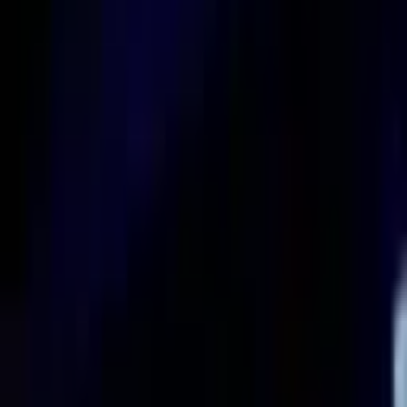
szerencsejáték- és sportfogadási
platformjával erősíti nemzetközi
jelenlétét
Ezt a szponzorált sajtóközleményt a BiggerZ bocsátotta rendelkezésre; a
szöveget nem a
Bitcoin.com
News írta.
A Bitcoin.com
News nem feltétlenül
osztja a közleményben szereplő állításokat.
MEGOSZTÁS
Megjelent:
2026. máj. 15. 10:15