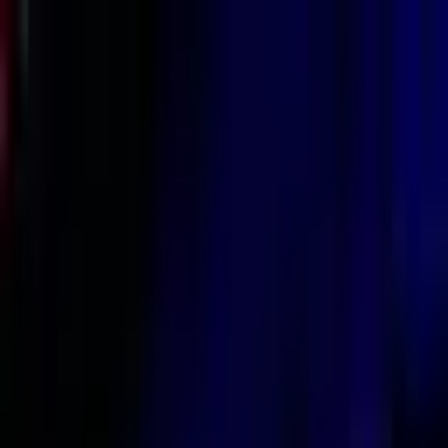
Olvasás az appban
HU
Alkalmazás indítása
Főoldal
Hírek
Piaci frissítések
Pénzügyek
Tanulási betekintések
Szabályozás és
jog
Bányászat
Blockchain
Kriptóhírek
Tanulás
Kutatás
Hírlevelek
Eszközök
Értékelések
Podcast interjú
HU
Alkalmazás indítása