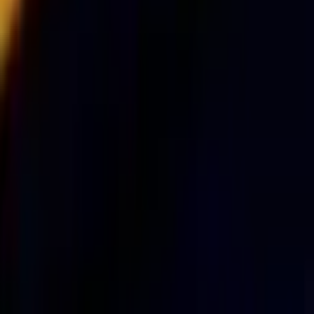
A MARA 611 millió dolláros veszteséget jelentett,
miközben a bányászok 581 BTC-t helyeztek letétbe a
NYDIG-nél
6 órája
Alkalmazás letöltése
Vállalat
Rólunk
Kapcsolatfelvétel
Hirdetés
Jogi információk
Oldaltérkép
Bepillantások
Hírek
Piacok