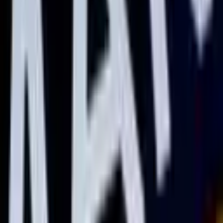
krikettet és egyéb nemzetközi versenyeket. A játékosok élő
fogadásokhoz, mérkőzés előtti oddsokhoz és speciális piacokhoz
férhetnek hozzá, rendszeresen frissülő kínálattal. A platform
támogatja mind a kriptovaluta, mind a fiat fizetéseket, a több
pénztárca funkciót és a globális hozzáférést, lehetővé téve a
felhasználók számára, hogy befizetéseiket, kifizetéseiket és téteiket
egyetlen fiókban kezeljék.
Promóciós kampányok állnak rendelkezésre mind a kriptovaluta,
mind a hagyományos pénznem használói számára, beleértve a
befizetési bónuszokat, ingyenes pörgetéseket, ingyenes fogadást és
versenydíjakat. Ezeket a kampányokat úgy tervezték, hogy több
fizetési módon is működjenek, lehetővé téve a szélesebb körű
részvételt.
A BiggerZ.com digitális marketingkampányok, tartalomalkotókkal
való partnerségek, valamint a játék- és blokklánc-közösségeken
belüli együttműködések révén is növelte ismertségét. Ezek a
kezdeményezések a globális online játékpiacon való jelenlét
bővítésére irányuló folyamatos stratégiájának részét képezik.
A vállalat szerint a jövőbeli fejlesztési tervek között szerepel a
kriptovaluta-integrációk bővítése, további játékszolgáltatók
bevonása, a sportfogadási kínálat bővítése és a mobil teljesítmény
javítása. A további frissítések várhatóan a tranzakciós sebesség
optimalizálására és a platform általános hatékonyságának javítására