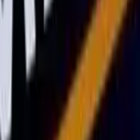
Kapcsolódó cikkek
5 órája
A Tesla és a SpaceX Texasban választott helyszínt
Musk 16,8 milliárd dolláros chipgyárához
Featured
6 órája
A MARA 611 millió dolláros veszteséget jelentett,
miközben a bányászok 581 BTC-t helyeztek letétbe a
NYDIG-nél
Mining
7 órája
A Coldcard-hackert gyanúsítottja folytatja a lopott
30 BTC új pénztárcába történő átutalását
Featured