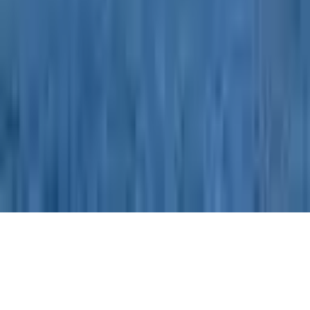
关注
© 2026 Saint Bitts LLC Bitcoin.com。版权所有。
支持
support@bitcoin.com