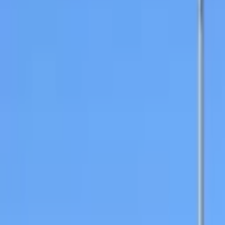
要点：
联邦大陪审团周四以涉嫌收取10万美元操纵比赛回扣为