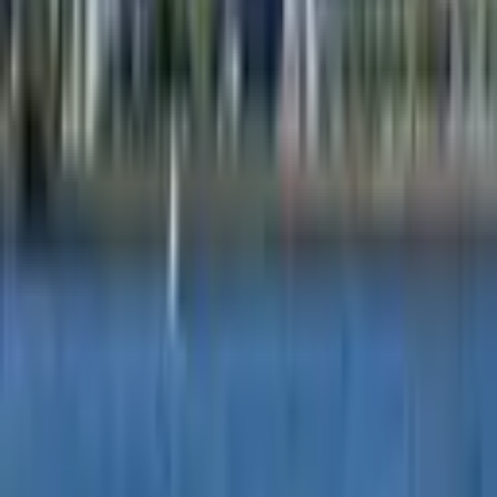
支持
support@bitcoin.com
下载应用程序
公司
见解
产品和服务