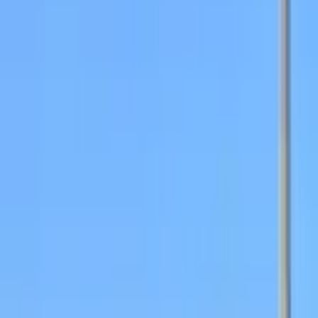
纵比赛，这在巴拿马队参加国际足联世界杯前五周引发了联盟
的正式调查。
此案加剧了人们对体育博彩诚信体系的审视。近期，NFL、
MLB、NBA、NHL和MLS的
球员工会
联合致函商品期货交易
委员会，要求禁止Polymarket和Kalshi等平台上的“负面结果”和
“提及”类赛事合约——罗齐尔案的核心即涉及此类“小分”投
注。 各球员工会认为，当球员表现不佳时就能获得赔付的合
约，会直接诱发起诉书中所指控的那种操纵行为。
DAZN将在2026年世界杯直播中嵌入基于区块链的
国际足联预测市场
体育直播平台DAZN作为国际足联（FIFA）官方的区块链预测
市场合作伙伴，将相关内容直接嵌入其直播流中。
立即阅读
DAZN将在2026年世界杯直播中嵌入基于区块链的
国际足联预测市场