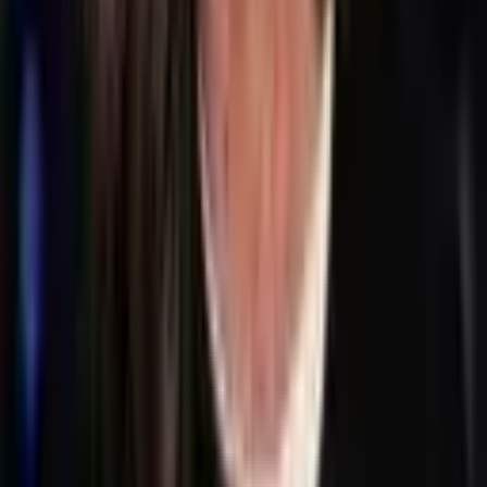
açık ve doğrulanabilir
Sistemleri şifrelemek ve kripto para sunmanın yanı sıra, Ignition
Casino, kullanıcıların değişen zevklerine uygun modern bir ödeme
ortamı sağlar. Bu iki yönlü yaklaşım, günümüzde çevrimiçi
platformların en önemli unsurları olan işlemlerin daha iyi performans
göstermesine ve verilerin daha iyi korunmasına yol açar.
Birleştirilmiş Güvenlik
Poker ve kumarhane sektörlerinde eşzamanlı olarak faaliyet gösteren
Ignition Casino'nun
güvenlik
önlemleri, tüm platformda etkili ve tek
tip bir şekilde uygulanmaktadır.
Bu tek kaynaklı yöntem şunları garanti eder:
Poker müşterilerinin, kumarhane ziyaretçileriyle eşdeğer
düzeyde koruma altında olmasını
Hem işlemler hem de oyun faaliyetleri için güvenlik
önlemlerinin tutarlı olması
Platformun farklı alanlarına geçen kullanıcıların herhangi bir
ek riskle karşılaşmaması
Poker hizmetleriyle ünlü bir platform olarak, oyuncuların anonim
kalmasını sağlayan özellikler oyun deneyiminin içine entegre