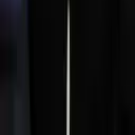
İçgörüler
Ürünler ve Hizmetler
Takip et