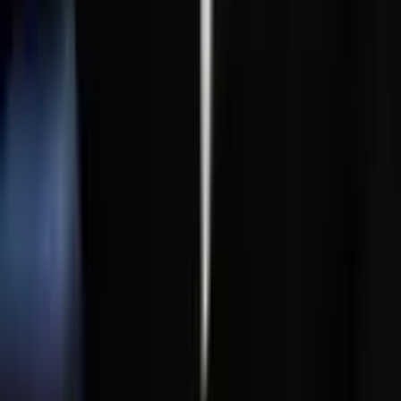
Takip et
Telegram
X
Discord
LinkedIn
© 2026 Saint Bitts LLC Bitcoin.com. Tüm hakları saklıdır.
Destek
support@bitcoin.com
Uygulamayı İndir
Şirket