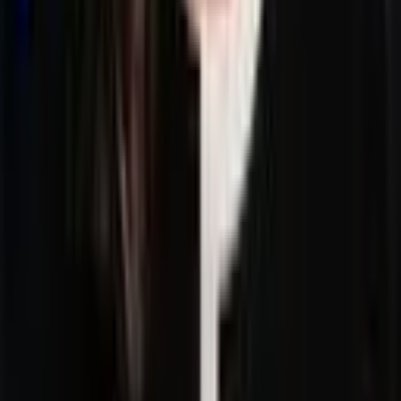
edilmiştir. Bu sistemin temel amacı adaleti sağlamak ve kullanıcı
deneyimini geliştirmek olsa da, aynı zamanda oyuncu kimliklerinin
ifşa edilmesini sınırlayarak bir veri gizliliği önlemi işlevi de görür.
_______________________________________________________
Bitcoin.com, bu makalede atıfta bulunulan herhangi bir içerik,
mal veya hizmetin kullanımı veya bunlara güvenilmesinden
kaynaklanan veya bunlarla bağlantılı olarak ortaya çıkan,
gerçek, iddia edilen veya dolaylı olsun, her türlü kayıp, hasar,
talep, maliyet veya masraftan doğrudan veya dolaylı olarak
hiçbir sorumluluk veya yükümlülük kabul etmez ve bunlardan
sorumlu tutulamaz. Bu tür bilgilere güvenilmesi, tamamen
okuyucunun kendi sorumluluğundadır.
Bu makale yapay zeka kullanılarak İngilizceden çevrilmiştir. Orijinal
İngilizce sürüm yetkili kaynaktır; otomatik çeviriler, özellikle hukuki
ve düzenleyici terminolojide hatalar içerebilir.
İlgili makaleler
8 Tem 2026
ChangeNOW x Guarda Örnek Uygulaması – Bir