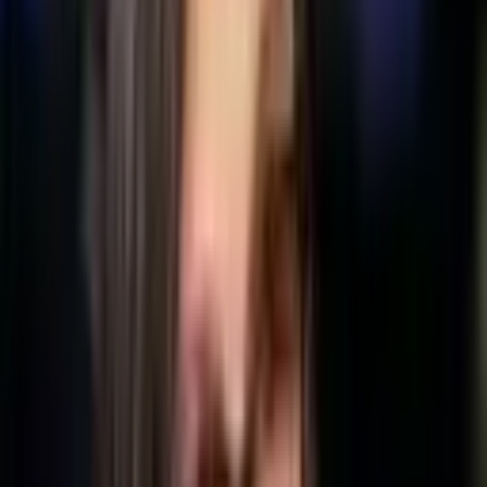
Oyuncuların kişisel verilerinin ve finansal işlemlerinin söz konusu
olduğu çevrimiçi oyun sektöründe, oyunlar güvenli ve kesintisiz bir
kullanıcı deneyimi sunmak için ileri teknolojilerden
yararlanmaktadır.
Poker oyun
larıyla tanınan IgnitionCasino, artık
daha iyi şifreleme ve geliştirilmiş hesap korumasına daha fazla
odaklanmaktadır.
PAYLAŞ
Yayınlandı:
22 May 2026 7:15