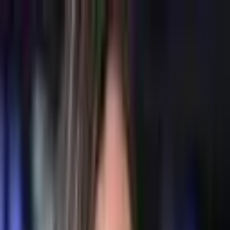
Oku
TR
Uygulamayı Başlat
Ana Sayfa
Haberler
Piyasa Güncellemeleri
Finans
Öğrenme İçgörüleri
Düzenleme ve
Hukuk
Madencilik
Blok Zinciri
Kripto Haberler
Öğrenmek
Araştırma
Bültenler
Reklam
İncelemeler
Sponsorluklu Makale
TR
Uygulamayı Başlat