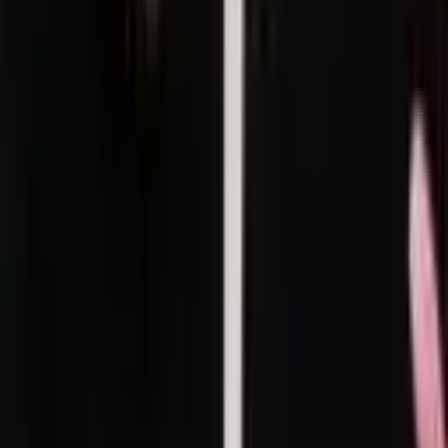
Cüzdanın Borsaya Dönüşmesi Gerekmez
Branded Spotlight
19 Haz 2026
WhiteBIT EU, Avusturya’da MiCA Lisansını Aldı;
Avrupa Genelinde Düzenlemeye Tabi Kripto
Hizmetlerini Genişletiyor
Branded Spotlight
16 Haz 2026
Bitcoin.com Cüzdanı, Esnek Kripto Takasları İçin
Takas Sağlayıcısı Olarak FixedFloat’u Ekledi
Branded Spotlight
28 May 2026
Cake Wallet'ın Sınırlarını Aştığı Durumlar:
ChangeNOW ile Takas İşlemlerini Etkinleştirme
Branded Spotlight
25 May 2026