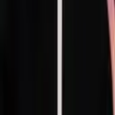
Wadoozie, Ethereum tabanlı sinyal ağını 27 Mayıs
2026'da devreye alacak
Branded Spotlight
25 May 2026
Bitsler, kripto oyun platformları için yeni bir
standart belirliyor
Branded Spotlight
SON HABERLER
Trezor: Anahtarlarınızı her zaman biri elinde tutar.
Bu kişi siz olmalısınız.
1 saat önce
Wintermute, ABD’de Aracı Kurum Olarak Kayıt
Oldu; Tokenize Edilmiş Hisse Senetlerine Yöneliyor