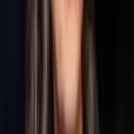
Pratik olarak bu, bir oyuncunun poker masasında veya kumarhane
kütüphanesinde bulunduğu her an, veri korumanın en üst düzeyde
gizlilik ve bütünlüğü sağladığı anlamına gelir. Sonuç, güvenliğin
arka planda sessizce çalıştığı kusursuz bir kullanıcı arayüzüdür.
Kullanıcı Güvenini Artıran Hesap
Koruma Önlemleri
Verileri şifrelemenin yanı sıra, Ignition Casino, kullanıcıların istismar
edilmeye yatkın zayıf halkası olan kullanıcı erişim noktalarını önemli
bir güvenlik katmanı haline getirerek hesap düzeyinde korumada
önemli bir adım atmıştır.
Önemli güvenlik unsurlarından bazıları aşağıda verilmiştir:
Güvenli oturum açma sistemleri, yetkisiz erişime izin
vermeyecek şekilde donatılmıştır
Doğrulama yöntemleri, kullanıcıların hesap sahipliğini teyit
etme sürecini daha basit hale getirir
Tanıdık olmayan kullanıcı davranışlarını uyaran akıllı
sistemler kullanılır
Bu unsurlar bir araya gelerek, kullanım ortamı sürekli değişse bile
hesapların güvenliğini sağlar. Bu, son kullanıcılar için güven