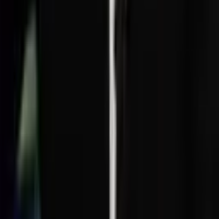
Şirket
Hakkımızda
Bize Ulaşın
Reklam yap
Yasal
Site Haritası
İçgörüler
Haberler
Piyasalar
Öğrenim Merkezi
Ürünler ve Hizmetler
Bitcoin.com Hesabı
Bitcoin.com Cüzdan
Bitcoin satın al
Verse DEX