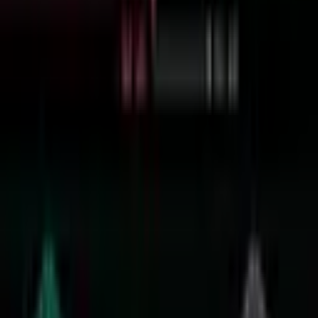
sa mga tokenized na sistema, na nagbibigay-daan para maabot
ng Qwen3.6 ang mga umuusbong na autonomous platform.
Maaari na ngayong gamitin ng mga developer ang nabe-
verify na data layer ng 0G upang bumuo ng 100% na naa-
audit, multi-step na agentic na mga workflow.
Pagtulay sa Agwat sa Pagitan ng AI at
Blockchain
Maaari na ngayong direktang ma-access ng mga artificial
intelligence (AI) agent ang mga top-tier na large language model
onchain sa unang pagkakataon, kasunod ng isang bagong
pakikipagtulungan sa pagitan ng 0G Foundation at Alibaba Cloud,
ang digital at intelligence backbone ng
Alibaba Group
.
Pinapahintulutan ng partnership ang blockchain-based na access sa
Qwen ng Alibaba, isa sa mga pinakalaganap na inaangkop na
pamilya ng large language model (LLM).
Inililipat ng hakbang na ito ang imprastraktura ng AI mula sa
sentralisado, API-based na mga sistema tungo sa programmable,
tokenized na access na dinisenyo para sa mga autonomous agent.
Lumalakas ang paggamit ng mga AI agent sa iba’t ibang industriya,
ngunit nalilimitahan ang kanilang bisa dahil sa hirap ng pag-
integrate ng mga nangungunang modelo sa mga agent-driven na