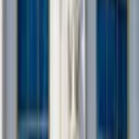
support@bitcoin.com
ดาวน์โหลดแอป
บริษัท
ข้อมูลเชิงลึก
ผลิตภัณฑ์และบริการ
ติดตาม