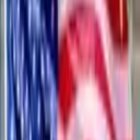
การใช้งานสเตเบิลคอยน์เพิ่มขึ้นเมื่อธุรกิจ
พยายามดิ้นรนให้รอดในเวเนซุเอลา
สเตเบิลคอยน์ได้กลายเป็นเครื่องมือที่มีประโยชน์ในเศรษฐกิจที่
ประสบความเดือดร้อนซึ่งมีอัตราเงินเฟ้อและการลดค่าเงินสูง
มาก ตามรายงานท้องถิ่น การยอมรับสเตเบิลคอยน์ใน
เวเนซุเอลาเพิ่มขึ้นอย่างต่อเนื่อง ถูกกระตุ้นโดยกระบวนการลด
ค่าเงินและการควบคุมอัตราแลกเปลี่ยนที่ตั้งราคาดอลลาร์ใน
เงินสดไว้ต่ำกว่าราคาของโทเคนที่ผูกดอลลาร์
ในขณะที่ธนบัตรดอลลาร์ต้องถูกใช่หรือแลกในราคาที่ต่ำซึ่ง
ตรงกับอัตราแลกเปลี่ยนทางการ สเตเบิลคอยน์ได้รับการยกเว้น
จากข้อควรคำนึงนี้และสามารถลอยไปที่ราคาที่สูงกว่าปัจจุบัน
ถึง 40 ถึง 50% เนื่องจากอัตราแลกเปลี่ยนของพวกเขาไม่ได้ถูก
ควบคุมโดยรัฐบาลแห่งชาติ