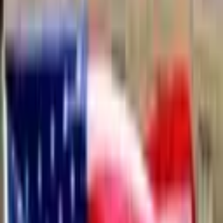
การยอมรับสเตเบิลคอยน์ในเวเนซุเอลาเพิ่มขึ้น เมื่อรัฐบาลเข้ม
งวดควบคุมเพื่อบังคับใช้อัตราแลกเปลี่ยนดอลลาร์ที่เป็นทางการ
กับธุรกิจ ซึ่งต่ำกว่ามูลค่าโทเคนที่ผูกดอลลาร์ในตลาด P2P
อย่าง Binance มาก
เขียนโดย
Alan Inman
แชร์
เผยแพร่:
25 ส.ค. 2568 4:45