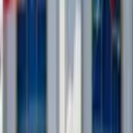
4 ชั่วโมงที่แล้ว
BIP-110 Fork ที่แตกแยกของ Bitcoin ตามหลังอยู่ 18
บล็อก
4 ชั่วโมงที่แล้ว
Michael Saylor ระบุโอกาสทางการเงินมูลค่าพันล้าน
ดอลลาร์ถัดไป
5 ชั่วโมงที่แล้ว
กฎหมาย CLARITY มุ่งสู่การลงมติของวุฒิสภาในวันที่
15 ก.ย. ขณะที่ร่างกฎหมายคริปโตเดินหน้าต่อไป
6 ชั่วโมงที่แล้ว
ดาวน์โหลดแอป