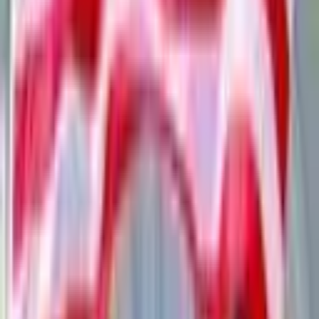
ตลาดหุ้นเกาหลีร่วงหนัก 33% ก่อนเด้งขึ้น 18%: นักเท
รดคริปโตยังคงหมดตัว
Finance
5 วันที่แล้ว
Blackrock นำกองทุนตลาดเงินแบบโทเค็น 2 กองทุนมา
สู่ผู้ออกสเตเบิลคอยน์
Finance
6 วันที่แล้ว
Bithumb ล็อกแผน IPO ปี 2028 ขณะการแข่งขันเข้า
จดทะเบียนคริปโตร้อนแรงขึ้น
Finance
1 ส.ค. 2569