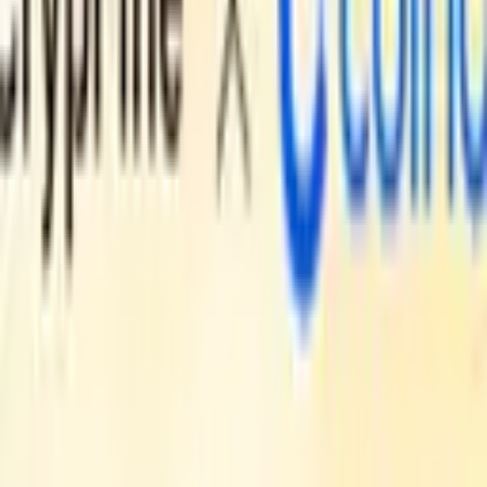
Crypto News
pred 21 urami
Spremembe v okviru direktive MiCA EU omogočajo
prevarantom s kriptovalutami, da se osredotočajo
na uporabnike
Crypto News
pred 1 dnem
Tom Lee iz podjetja Bitmine opozarja, da bitcoin do
leta 2028 nima načrta za zaščito pred kvantnimi
napadi
Crypto News
pred 1 dnem
Wells Fargo poslovnim strankam omogoča plačila s
tokeni 24 ur na dan, 7 dni na teden
Crypto News
pred 1 dnem