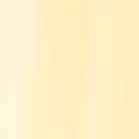
Armstrongs tredelte argument for Base
Armstrong pekte på handel, betalinger og agenter som Bases tre
definerende vertikaler. Uttalelsen kommer samtidig som Base står
for omtrent 46 % av all totalverdi låst (TVL) innen desentralisert
finans (DeFi) på tvers av Ethereum L2-nettverk, etter å ha passert
både Optimism og Arbitrum og blitt den dominerende rollupen i
økosystemet.