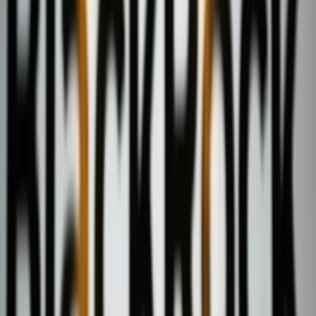
Bekalan Panas Bitcoin dalam Hanya Satu Minggu
2 hari yang lalu
Bitcoin Berlegar Hampir $64,000 Ketika Kerugian
Coldcard Melebihi $116J
2 hari yang lalu
Lookonchain: Dompet Berkaitan Strategy
Memindahkan 1,030 BTC ketika Jualan Keempat
Semakin Hampir
3 hari yang lalu
BTC Mencecah $64,360, tetapi Bitfinex Memberi
Amaran tentang Risiko Penurunan
3 hari yang lalu
ETF Bitcoin Menambah $170J apabila BlackRock
Menerajui Kenaikan untuk 7 Dana