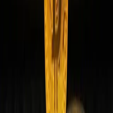
1
2
3
...
5
>
halaman 1 daripada 5
Muat Turun Aplikasi
Syarikat
Tentang Kami
Hubungi Kami
Mengiklan
Undang-undang
Peta Laman
Wawasan