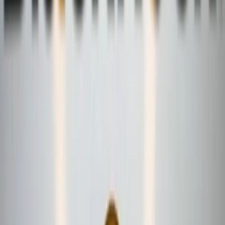
Minat AS terhadap Bitcoin Menurun ke Paras
Hampir Terendah Dalam Tempoh 5 Tahun
3 hari yang lalu
Strategi Kata MSTR Mengatasi Bitcoin dalam
Setiap Tempoh Pegangan Empat Tahun
3 hari yang lalu
Jim Cramer Merancang untuk Menjual Bitcoin
Miliknya, Memberi Amaran Kuantum Akan
Memecahkannya Tidak Lama Lagi
4 hari yang lalu
American Bitcoin Menambah Rizab
Perbendaharaan kepada 8,000 BTC apabila Hasil
Mencecah $67J
4 hari yang lalu