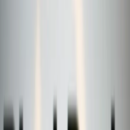
4 jam yang lalu
Apakah Itu Elemen Selamat? Bagaimana Ia
Melindungi Dompet Perkakasan
10 jam yang lalu
Tom Lee dari Bitmine memberi amaran bahawa
Bitcoin kekurangan pelan kuantum sebelum 2028
13 jam yang lalu
Bitcoin Kekal Di Atas $64,500 apabila Pelupusan
Posisi Pendek Menurun
16 jam yang lalu
Blackrock Menerajui Aliran Masuk ETF Bitcoin
dan Ether Bernilai $305 Juta
19 jam yang lalu
Bitcoin Menghampiri Perpecahan Rantaian apabila