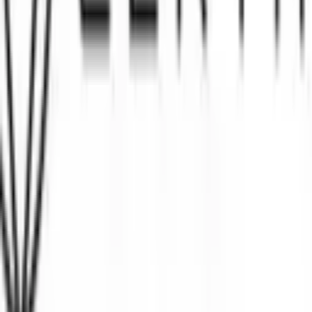
kewangan dan mungkin memudahkan import tenaga, satu
kemungkinan yang sebelum ini dihadkan oleh dasar kerajaan
sebelum ini.
Artikel ini telah diterjemahkan daripada bahasa Inggeris
menggunakan AI. Versi asal dalam bahasa Inggeris ialah sumber
yang berwibawa; terjemahan automatik mungkin mengandungi
ketidaktepatan, terutamanya dalam terminologi undang-undang dan
kawal selia.
Artikel berkaitan
2 hari yang lalu
Pertaruhan Strategy pada Akaun Trump untuk
Melahirkan Kelas Pelabur Seterusnya
Finance
2 hari yang lalu
Pasaran Saham Korea Merudum 33%, Kemudian
Melonjak 18%: Pedagang Kripto Masih Bankrap
Finance