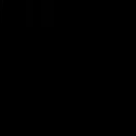
© 2026 Saint Bitts LLC Bitcoin.com. Minden jog fenntartva.
Támogatás
support@bitcoin.com
Alkalmazás letöltése
Vállalat
Bepillantások