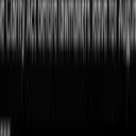
Az év elején közzétett eredeti felvásárlási bejelentést követően a
LuckyVerse Projects Ltd megerősítette, hogy további vállalatok és
magánszemélyek már jelezték érdeklődésüket a Statto.com jövőbeli
fejlesztésében való részvétel iránt.
A Statto.com helyreállításával és modernizálásával a LuckyVerse
Projects Ltd és partnerei célja az internet egyik úttörő
sportinformációs platformjának megőrzése, miközben azt a
világszerte élő új generációs sportrajongók, kutatók, elemzők és
digitális közönség számára is elérhetővé teszik.
A platform funkcióival, partnerségeivel és a bevezetés
mérföldköveivel kapcsolatos további bejelentések várhatóan
hamarosan megjelennek.
_______________________________________________________
A Bitcoin.com nem vállal felelősséget, és sem közvetlenül, sem
közvetve nem tehető felelőssé semmilyen tényleges, állítólagos
vagy következményes veszteségért, kárért, igényért, költségért
vagy kiadásért, amely a cikkben hivatkozott tartalmak, áruk
vagy szolgáltatások használatából vagy azokra való
támaszkodásból ered, vagy azzal összefüggésben keletkezik. Az
ilyen információkra való támaszkodás kizárólag az olvasó saját
kockázatára történik.