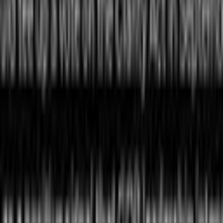
miközben a BIP 110 körüli vita növeli a hard fork
kockázatát
Market Updates
LEGFRISSEBB HÍREK
Az EU előreviszi a MiCA felülvizsgálatát, célba véve
a nem uniós stabilcoinokra vonatkozó szabályokat
1 órája
Saylor szerint „a Bitcoinnek nincs szüksége
egyértelműségre”, miközben a szenátus elhalasztja a
szavazást
3 órája
Lummis arra figyelmeztet, hogy az amerikai
kriptovaluta-szabályozás továbbra is hiányos,
miközben a CLARITY-törvényjavaslat ügye
megrekedt