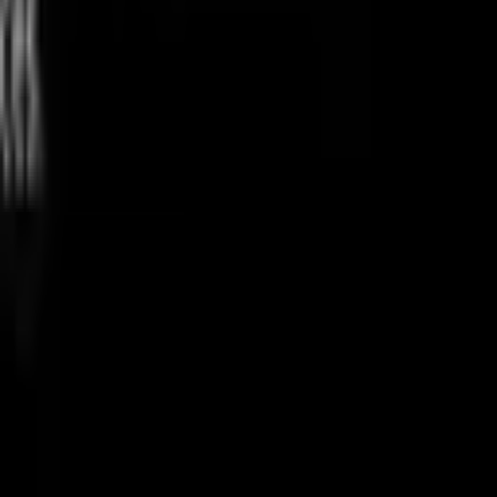
Ezt a cikket mesterséges intelligencia segítségével fordították le
angolról. Az eredeti angol nyelvű változat a hiteles forrás; az
automatikus fordítások pontatlanságokat tartalmazhatnak, különösen
a jogi és szabályozási terminológiában.
Kapcsolódó cikkek
3 órája
Saylor szerint „a Bitcoinnek nincs szüksége
egyértelműségre”, miközben a szenátus elhalasztja a
szavazást
Regulation & Legal
6 órája
Lummis arra figyelmeztet, hogy az amerikai
kriptovaluta-szabályozás továbbra is hiányos,
miközben a CLARITY-törvényjavaslat ügye
megrekedt