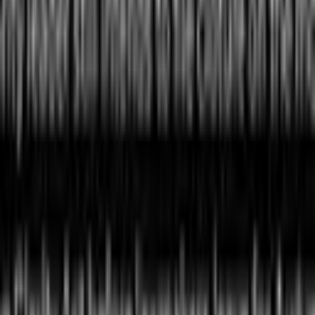
Közeledik az újraindítás időpontja
A LuckyVerse Projects Ltd. megerősítette, hogy a Statto.com
frissített verziójának elindítását a következő FIFA világbajnokság
előtt tervezik, a fejlesztés pedig már a végső szakaszába lépett.
Bár a pontos indulási dátumot még nem hozták nyilvánosságra, a
vállalat képviselői kijelentették, hogy az újraindítás már „sokkal
közelebb van, mint sokan gondolnák”, és a következő hónapokban
további előzetes bemutatók és platformfrissítések várhatók.
A Statto.com következő verziója várhatóan a következőket fogja
ötvözni:
a helyreállított történelmi archívumokat;
modern infrastruktúra;
továbbfejlesztett teljesítmény;
fejlesztett keresőrendszerek;
valamint a modern eszközökhöz és közönséghez igazított,
újratervezett felhasználói élményt.
Növekvő érdeklődés a projekt iránt