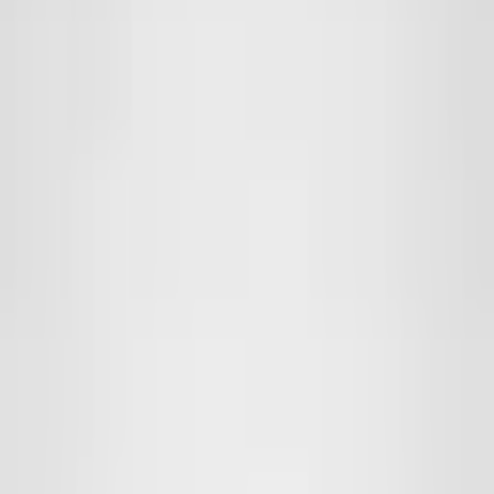
Inicio
Finanzas
Aprender
Investigación
Hoja informativa
Impulsado por
Branded Spotlight
Publicado:
6 may 2026, 10:00
Plataforma de iGaming y criptomonedas
BiggerZ: un análisis de los pagos rápidos,
los mercados deportivos y el acceso
flexible en 2026
Este artículo ha sido redactado por
Bitcoin.com
News en nombre de
BiggerZ
.
Se trata de contenido
patrocinado
elaborado por el equipo editorial de
Bitcoin.com
News.
COMPARTIR