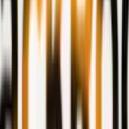
Deportes principales como fútbol, baloncesto, tenis y críquet
Mercados de esports, incluyendo CS:GO, Dota 2, League of
Legends y Valorant
Apuestas en directo con cuotas actualizadas continuamente y
mercados en juego
Sistemas de pago multidivisa
La flexibilidad de pago es una característica definitoria de las
plataformas nativas de criptomonedas:
Compatibilidad con las principales criptomonedas, como
Bitcoin (BTC), Ethereum (ETH) y Tether (USDT)
Activos digitales adicionales, como BNB, XRP, TRX y ADA
Compatibilidad con monedas fiduciarias en función de la
disponibilidad regional
Experiencia de usuario en tiempo real
Las interfaces de usuario incorporan cada vez más:
Retransmisiones en directo de eventos deportivos y mesas de
casino