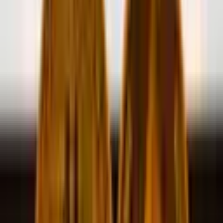
Bitcoin.com. En el momento de redactar este artículo, esto incluye
un bono de depósito del 150 % hasta 1 500 $ y 100 tiradas gratis, a
los que se puede acceder utilizando el código BITCOIN, sujeto a los
términos y condiciones aplicables.
Consideraciones clave antes de elegir un
casino de criptomonedas
A la hora de evaluar los casinos y las casas de apuestas de
criptomonedas, los usuarios deben tener en cuenta lo siguiente:
Marco regulatorio
Comprender la cobertura de licencias y jurisdicciones
Eficiencia de los pagos
Revisar los activos admitidos y los tiempos de procesamiento de los
retiros
Variedad de juegos y mercados
Asegurarse de que haya suficiente variedad tanto en la oferta de
casino como en la de apuestas deportivas