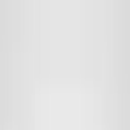
Leer
ES
Abrir App
Inicio
Noticias
Actualizaciones del Mercado
Finanzas
Perspectivas de
Aprendizaje
Regulación y legislación
Minería
Blockchain
Noticias
Cripto
Aprender
Investigación
Boletines
Anunciar
Reseñas
Artículo patrocinado
ES
Abrir App