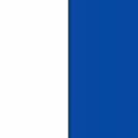
Læs i app
DA
Start app
Hjem
Nyheder
Markedsoverblik
Finans
Læringsindsigt
Regulering og
jura
Mining
Blockchain
Krypto Nyheder
Lære
Forskning
Nyhedsbreve
Annoncér
Anmeldelser
Sponsorerede artikler
DA
Start app