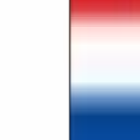
for 2 timer siden
Gate DexBuilder lancerer den første platform til
oprettelse af event-kontrakter og præsenterer et
tilskudsprogram på 3 millioner dollars for at
fremme udviklingen af markedets økosystem
for 2 timer siden
Moreno signalerer afslutning på forhandlingerne om
»Clarity Act« forud for afstemningen om afslutning
af debatten
for 2 timer siden
Bybit indleder RICO-sag mod Nordkorea i
forbindelse med et hackerangreb på 1,5 mia. dollar
for 3 timer siden
Hent app