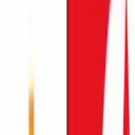
nutidens spillere, der betragter sikkerhed som en integreret del af
spiloplevelsen og ikke blot som en ekstra funktion. ​‍​‌‍​‍‌​‍​‌‍​‍‌
Avanceret kryptering, der muliggør
sikkert spil
Ignition Casino har integreret en af de mest sikre og anerkendte
teknikker til beskyttelse af onlinekommunikation, kaldet
Secure
Socket Layer (SSL)
. Deres sikkerhedsramme er baseret på denne
teknologi, som:
Dækker al kommunikation mellem bruger og platform med
kryptering
Adgangskoder og andre personlige oplysninger holdes strengt
fortrolige
Interferens eller uautoriseret adgang holdes på et minimalt
niveau
Dette krypteringsniveau gør Ignition Casino til et beskyttet digitalt
miljø, hvor brugerne trygt kan benytte platformen uden at afsløre
deres personlige eller økonomiske oplysninger.
I praksis betyder det, at hver gang en spiller sidder ved pokerbordet
eller befinder sig i casinoets bibliotek, sikrer databeskyttelsen det
højeste niveau af fortrolighed og integritet. Resultatet er en