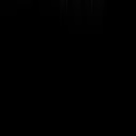
Suporte
support@bitcoin.com
Baixar App
Empresa
Percepções
Produtos e Serviços
Seguir