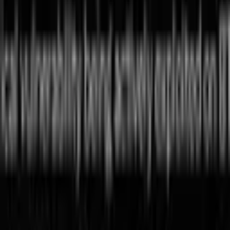
de comunicação criptografados e da implantação de sistemas de
carteira seguros, de modo que as informações compartilhadas entre
os usuários e a plataforma estejam protegidas em todos os
momentos. Tais medidas estão em sintonia com a mentalidade dos
jogadores de hoje, que consideram a segurança parte integrante da
experiência de jogo, e não apenas um recurso adicional. ​‍​‌‍​‍‌​‍​‌‍​‍‌
Criptografia avançada que garante uma
jogabilidade segura
O Ignition Casino incorporou uma das técnicas de proteção de
comunicação online mais seguras e reconhecidas, chamada
Secure
Socket Layer (SSL)
. Sua estrutura de segurança baseia-se nessa
tecnologia que:
Cobre toda a comunicação entre o usuário e a plataforma com
criptografia
Senhas e outras informações pessoais são mantidas em sigilo
absoluto
A interferência ou o acesso não autorizado são mantidos em
níveis mínimos
Oferecer esse nível de criptografia posiciona o Ignition Casino como
um ambiente digital protegido, onde os usuários podem interagir