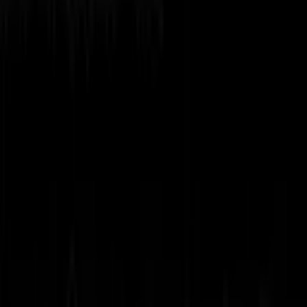
O uso de sistemas inteligentes que alertam sobre quaisquer
padrões de uso desconhecidos
Juntos, esses elementos mantêm as contas seguras, mesmo que o
ambiente de uso esteja em constante mudança. Trata-se, acima de
tudo, de confiança para os usuários finais, que se sentem mais
seguros ao acessar suas contas em diferentes dispositivos, como
computadores e dispositivos móveis.
Além disso, ao se concentrar em garantir a integridade das contas, o
Ignition Casino também minimiza a chance de interrupção no jogo.
Os jogadores terão diversão ininterrupta sabendo que suas contas
estão seguras, e é por isso que a plataforma é vista como confiável.
Integração de criptomoedas e transações
seguras
Entre os recursos de destaque do Ignition Casino está a aceitação de
pagamentos em criptomoedas
, especialmente Bitcoin. Essa opção de
pagamento não só oferece um novo nível de segurança por meio da
verificação de transações baseada em blockchain, mas também
melhora a velocidade e a privacidade.
O uso de criptomoedas melhora a segurança das seguintes maneiras: