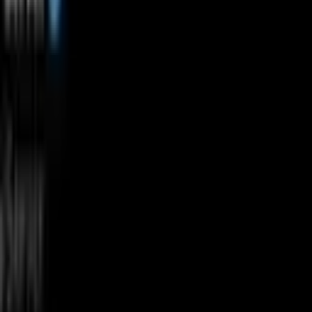
Essa iniciativa da plataforma é uma indicação clara do foco
crescente do setor em transparência, agilização dos tempos de saque