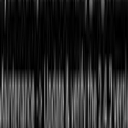
proteção equivalente ao dos visitantes do cassino
Que as medidas de segurança, tanto para transações quanto
para atividades de jogo, sejam consistentes
Que os usuários que navegam por diferentes áreas da
plataforma não encontrem riscos adicionais
Por ser uma plataforma famosa por sua oferta de pôquer, recursos de
jogo que permitem o anonimato do jogador estão integrados
diretamente na jogabilidade. Embora, em sua essência, esse sistema
tenha como objetivo garantir a imparcialidade e melhorar a
experiência do usuário, ele serve simultaneamente como uma
medida de privacidade de dados por meio da limitação da exposição
das identidades dos jogadores.
_______________________________________________________
A Bitcoin.com não assume qualquer responsabilidade ou
obrigação, e não será responsável, direta ou indiretamente, por
qualquer perda, dano, reclamação, custo ou despesa de
qualquer tipo, seja real, alegada ou consequencial, decorrente
de ou relacionada ao uso ou confiança em qualquer conteúdo,
produto ou serviço mencionado neste artigo. Qualquer
confiança depositada nessas informações é estritamente por
conta e risco do leitor.