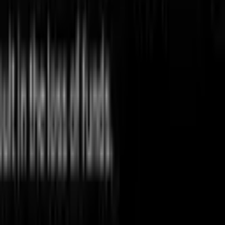
com segurança com a plataforma sem revelar suas informações
pessoais ou financeiras.
Na prática, isso significa que, a cada momento em que um jogador
está na mesa de pôquer ou na biblioteca do cassino, a proteção de
dados garante o mais alto nível de confidencialidade e integridade.
O resultado é uma interface de usuário perfeita, onde a segurança
funciona discretamente em segundo plano.
Medidas de proteção de conta que
aumentam a confiança do usuário
Além de criptografar dados, o Ignition Casino deu um passo
significativo nas proteções no nível da conta, tornando os pontos de
acesso do usuário uma importante camada de segurança, já que
esses são os pontos fracos que os usuários tendem a ter explorados.
Alguns dos aspectos importantes de segurança são apresentados
abaixo:
Os sistemas de login seguro estão bem equipados para não
permitir nenhum acesso não autorizado
Os métodos de verificação simplificam o processo de
confirmação da propriedade da conta do usuário