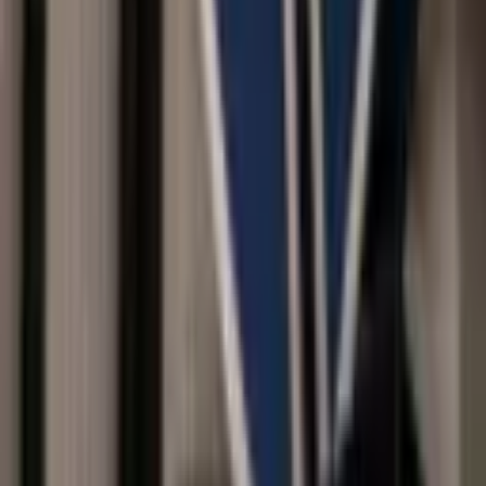
Sokongan
support@bitcoin.com
Muat Turun Aplikasi
Syarikat
Wawasan
Produk & Perkhidmatan
Ikuti