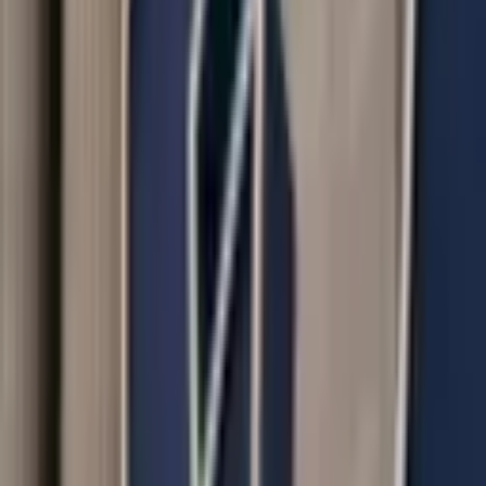
gas, baki yang diintegrasikan, dan jenis pesanan yang biasa, sekali
gus menurunkan halangan untuk pedagang runcit. Pada masa yang
sama, rangka kerja ini memerlukan akaun ramalan khusus yang
dikuasakan oleh teknologi dompet tanpa kunci dan beroperasi di
luar pengawasan kawal selia tradisional.
Pengumuman itu menyatakan: “Prediction Markets tidak disediakan
oleh entiti Binance ADGM dan hanya boleh diakses jika anda
mempunyai Akaun Prediction (Dikuasakan oleh Binance Keyless
Wallet).” Ia seterusnya menjelaskan bahawa Perkhidmatan Binance
Wallet disediakan oleh Binance Barbados Limited dan tidak diselia
oleh Financial Services Regulatory Authority atau mana-mana
badan kawal selia. Pendedahan ini menonjolkan pemisahan bidang
kuasa dan mengukuhkan bahawa Binance tidak bertindak sebagai
pihak lawan transaksi.
CFTC Memohon Injunksi, Perintah Sekatan
apabila Arizona Menguatkuasakan Undang-
undang Jenayah Negeri terhadap Pasaran Ramalan
Pengawal selia persekutuan bergerak untuk menyekat campur
tangan negeri dalam pasaran ramalan, meningkatkan pertikaian
undang-undang berisiko tinggi mengenai bidang kuasa ketika CFTC
berusaha untuk