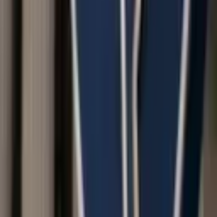
3 jam yang lalu
CME Mengekalkan 51% daripada Fanduel Predicts
tetapi Kehilangan Perniagaan Sukannya
4 jam yang lalu
Muat Turun Aplikasi
Syarikat
Tentang Kami
Hubungi Kami
Mengiklan
Undang-undang
Peta Laman
Wawasan
Berita
Pasaran