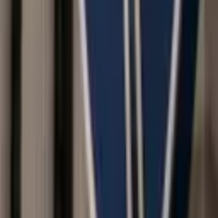
Pusat Pembelajaran
Produk & Perkhidmatan
Akaun Bitcoin.com
Dompet Bitcoin.com
Beli Bitcoin
Verse DEX
Ikuti
Telegram
X
Discord
LinkedIn
© 2026 Saint Bitts LLC Bitcoin.com. Hak cipta terpelihara.