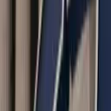
Saham diselesaikan pada $1 jika tepat, menjadikan hasil dunia
sebenar sebagai posisi yang boleh didagangkan dalam pasaran
kripto.
Model hibrid meletakkan Binance sebagai lapisan akses,
mengurangkan liabiliti sambil menskalakan penggunaan
aplikasi terdesentralisasi.
Binance Menambah Ciri Pasaran
Ramalan, Menandakan Peralihan Ke
Arah Infrastruktur Hibrid CeFi-DeFi
Bursa kripto global Binance mengumumkan pada 9 April
pengenalan pasaran ramalan melalui integrasi dompet,
membolehkan pengguna mengakses dagangan berasaskan
kebarangkalian melalui platform pihak ketiga. Ciri ini membolehkan
peserta mengambil posisi terhadap hasil dunia sebenar merentasi
pelbagai kategori. Langkah ini memperluas jejak on-chain Binance
sambil mengintegrasikan dagangan dipacu peristiwa ke dalam
ekosistem sedia ada tanpa melancarkan produk berdiri sendiri.
Pelancaran ini menghubungkan pengguna Binance Wallet secara
langsung kepada platform ramalan terdesentralisasi, bermula dengan
Predict.fun di BNB Smart Chain. Integrasi ini membolehkan