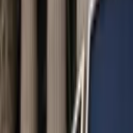
Laman Utama
Kewangan
Belajar
Penyelidikan
Surat Berita
Iklan dengan Kami
Dikuasakan oleh
Exchanges
Diterbitkan:
9 Apr 2026, 2:15 PTG
Binance Mengintegrasikan Pasaran
Ramalan ke Dalam Dompet, Membawa
Dagangan Keputusan Atas Rantaian
Terus ke Dalam Aplikasinya
Binance telah melancarkan pasaran ramalan melalui
dompetnya, membolehkan pengguna berdagang
kebarangkalian hasil dunia sebenar sambil memperdalam
integrasi dengan platform terdesentralisasi dan memperluas
ekosistem on-chainnya.