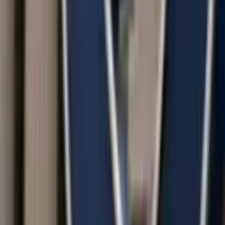
Binance Turunkan Had Aset VIP 3 kepada $1Juta
apabila Kredit Dagangan OTC 4x Meluaskan Akses
Peringkat
Exchanges
16 Jul 2026
Luno Mendesak Afrika Selatan Menulis Semula
Peraturan Kripto Melalui Parlimen, Bukan
Proklamasi
Exchanges
15 Jul 2026
Quickswap Mengguna Pakai Tindanan Perps Orbs
Layer 3 Selepas Undian 81.8%, Mencabar
Pelaksanaan CEX
Exchanges
Tag dalam cerita ini