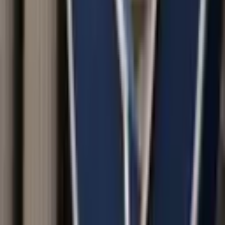
Binance
Prediction markets
BERITA TERKINI
XRP Memperoleh Utiliti DeFi Utama apabila FXRP
Membuka Kunci Pinjaman RLUSD
28 minit yang lalu
Tinggal Satu Hari Ketika Senat Berdepan Desakan
Akhir untuk Undian Kripto Akta CLARITY
1 jam yang lalu
Peningkatan Mainnet Sui Suku 1 2027 untuk
Mengelakkan Ancaman Kuantum
3 jam yang lalu
Tom Lee dari Bitmine memberi amaran bahawa
Bitcoin kekurangan pelan kuantum sebelum 2028