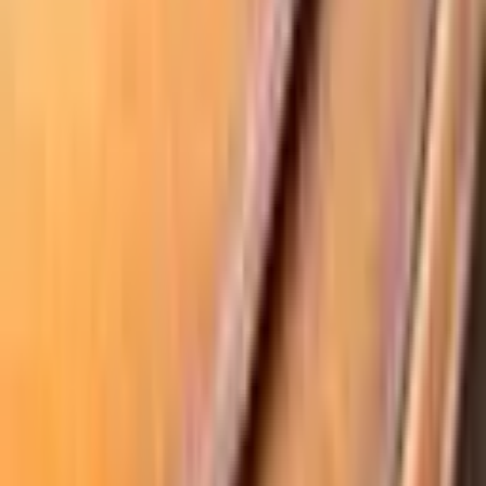
6 jam yang lalu
Ripple Mengatakan Pengembangan Kripto EU
Sedia untuk Diskalakan Selepas Kemenangan
MiCA
8 jam yang lalu
Muat Turun Aplikasi
Syarikat
Tentang Kami
Hubungi Kami
Mengiklan
Undang-undang
Peta Laman
Wawasan