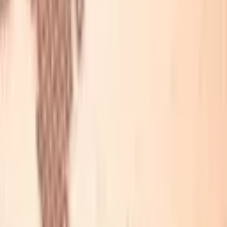
DITULIS OLEH
Kevin Helms
KONGSI
Diterbitkan:
4 Mei 2026, 11:45 PG