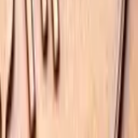
apabila negara-negara mengejar pemodenan peraturan dan inovasi
ekonomi.
Baca sekarang
Ketua Pegawai Eksekutif Binance: Aset Digital
Menjadi Bahagian Teras Kewangan Moden
Baca sekarang
Aset digital dengan pantas menjadi tonggak kewangan moden, dan
ucapan Ketua Pegawai Eksekutif Binance, Richard Teng, menyoroti
bagaimana persiapan awal negara membentuk kelebihan daya saing
apabila negara-negara mengejar pemodenan peraturan dan inovasi
ekonomi.
Artikel ini telah diterjemahkan daripada bahasa Inggeris
menggunakan AI. Versi asal dalam bahasa Inggeris ialah sumber
yang berwibawa; terjemahan automatik mungkin mengandungi
ketidaktepatan, terutamanya dalam terminologi undang-undang dan
kawal selia.
Artikel berkaitan