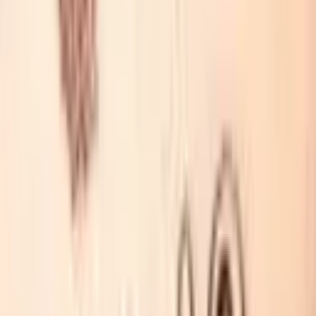
Intipati Utama:
Binance memperkenalkan Perlindungan Pengeluaran untuk
menyekat pengeluaran on-chain sepanjang tempoh
penguncian yang dipilih pengguna.