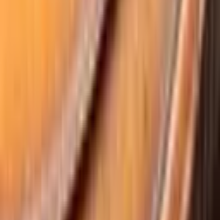
Berita
Pasaran
Pusat Pembelajaran
Produk & Perkhidmatan
Akaun Bitcoin.com
Dompet Bitcoin.com
Beli Bitcoin
Verse DEX
Ikuti
Telegram
X
Discord
LinkedIn