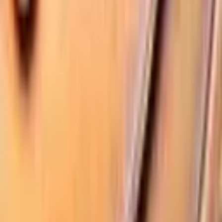
Binance
Security
Withdrawals
BERITA TERKINI
Cyprus Mensasarkan Audit Di Tapak untuk
Penjaga Kripto
1 jam yang lalu
MARA Berikrar 18,750 BTC untuk Pinjaman
Baharu Disokong Bitcoin Bernilai $600 Juta
3 jam yang lalu
Bitcoin Dicuri di Tengah Plot Penculikan, 3
Berdepan 20 Tahun
4 jam yang lalu
67 Pelabur Membayar $10J untuk Token NFT yang
Dilancarkan Tanpa Nilai