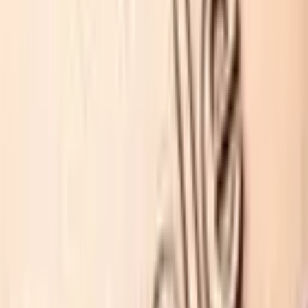
Risiko paksaan boleh memintas kata laluan, 2FA, dan
perlindungan digital standard yang lain.
Pengguna boleh memilih kunci satu hingga tujuh hari, dengan
pilihan buka kunci awal yang memerlukan kunci keselamatan
dan aplikasi pengesah.
Perlindungan Pengeluaran Binance
Menyasarkan Pemindahan Kripto Secara
Paksa
Bursa kripto Binance telah memperluas set alat keselamatannya
dengan ciri kunci pengeluaran yang bertujuan menangani ancaman
yang berlaku di luar talian, bukan hanya dalam talian. Diumumkan
pada 4 Mei, ciri Perlindungan Pengeluaran membolehkan pengguna
melumpuhkan sementara keupayaan untuk memindahkan aset kripto
keluar daripada akaun mereka.
Apabila tetapan ini dihidupkan, sebarang cubaan untuk
memindahkan dana secara on-chain akan dijeda sehingga tempoh
masa yang dipilih tamat. Yang penting, sekatan ini tidak
mengganggu keupayaan akaun lain seperti dagangan atau
pengurusan portfolio. Binance menerangkan ciri ini seperti berikut:
“Perlindungan Pengeluaran ialah ciri keselamatan