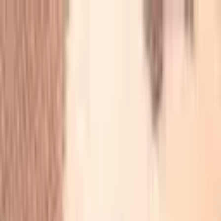
Baca dalam Aplikasi
MS
Lancarkan Aplikasi
Laman Utama
Berita
Kemas Kini Pasaran
Kewangan
Wawasan Pembelajaran
Peraturan &
Undang-undang
Perlombongan
Blockchain
Berita Kripto
Belajar
Penyelidikan
Surat Berita
Alat
Ulasan
Temu bual Podcast
MS
Lancarkan Aplikasi