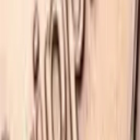
ditamatkan lebih awal di bawah tekanan. Binance menyatakan:
“Secara lalai, penguncian tidak boleh ditamatkan lebih
awal oleh sesiapa pun, termasuk anda. Tetapan pilihan
‘Benarkan buka kunci awal’ tersedia untuk pengguna
yang mahukan lebih fleksibiliti.”
Bagi pengguna yang memilih untuk mengaktifkan akses awal,
Binance memerlukan pelbagai lapisan pengesahan identiti, termasuk
kunci keselamatan dan aplikasi pengesah. Pengesahan tambahan
melalui kaedah hubungan sekunder boleh mengukuhkan lagi proses
ini.
Syarikat membingkaikan ciri ini sebagai sebahagian daripada
pendekatan pertahanan berbilang lapisan, melengkapi alat sedia ada
seperti passkey, senarai putih alamat pengeluaran, log masuk
biometrik, dan perlindungan anti-phishing. Kemas kini ini memberi
tumpuan kepada senario ancaman yang agak jarang tetapi berimpak
tinggi. Dalam kes di mana individu dipaksa untuk meluluskan
transaksi secara bersemuka, pertahanan digital standard mungkin
tidak mencukupi.
Dengan memperkenalkan kelewatan wajib pada pengeluaran, ciri ini
mewujudkan perlindungan yang membantu mencegah kehilangan
dana serta-merta. Binance menekankan bahawa walaupun