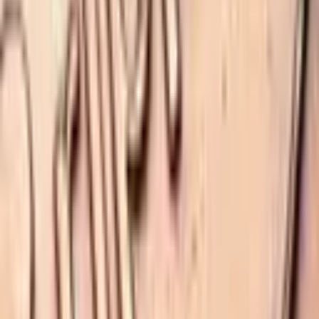
kebanyakan pengguna mungkin tidak akan perlu bergantung pada
fungsi ini, ia berfungsi sebagai lapisan perlindungan tambahan untuk
situasi ekstrem, membantu menghubungkan keselamatan akaun
digital dengan pertimbangan keselamatan dunia nyata.
Ketua Pegawai Eksekutif Binance: Aset Digital
Menjadi Bahagian Teras Kewangan Moden
Aset digital dengan pantas menjadi tonggak kewangan moden, dan
ucapan Ketua Pegawai Eksekutif Binance, Richard Teng, menyoroti
bagaimana persiapan awal negara membentuk kelebihan daya saing
apabila negara-negara mengejar pemodenan peraturan dan inovasi
ekonomi.
Baca sekarang
Ketua Pegawai Eksekutif Binance: Aset Digital
Menjadi Bahagian Teras Kewangan Moden
Aset digital dengan pantas menjadi tonggak kewangan moden, dan
ucapan Ketua Pegawai Eksekutif Binance, Richard Teng, menyoroti
bagaimana persiapan awal negara membentuk kelebihan daya saing