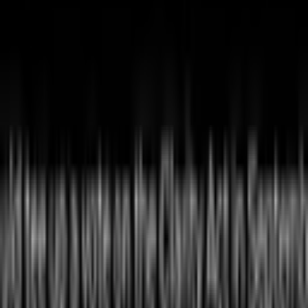
Branded Spotlight
2026. jún. 16.
A Bitcoin.com Wallet felvette a FixedFloatot csere-
szolgáltatóként a rugalmas kriptovaluta-
csereügyletekhez
Branded Spotlight
2026. máj. 28.
Amikor a Cake Wallet már nem elég: csereügyletek
a ChangeNOW segítségével
Branded Spotlight
2026. máj. 25.
A Wadoozie 2026. május 27-én elindítja az
Ethereum-alapú jelhálózatát
Branded Spotlight
2026. máj. 22.