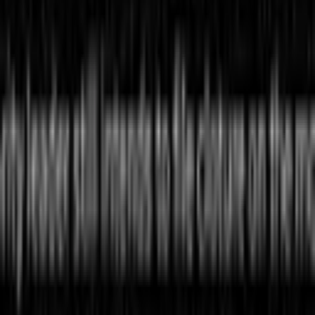
Mivel az átláthatóság kulcsfontosságú megkülönböztető tényezővé
válik a kriptovaluta-alapú játékok terén, az ellenőrizhető
rendszereket kínáló platformok egyre nagyobb felhasználói bizalmat
nyernek. A Bitsler megvalósítása olyan játékformátumokban, mint a
Dice és a Keno, tükrözi ezt a mérhető tisztesség felé történő
elmozdulást.
Gyakorlati értékű kriptovaluta-
szerencsejáték-bónuszok
Az ösztönzők továbbra is relevánsak, de csak akkor, ha kiegészítik
az élményt, ahelyett, hogy bonyolítanák azt. A Bitsler 200
százalékos befizetési bónuszt kínál, amelynek összege legfeljebb
2000 dollár, valamint 500 ingyenes készpénzes pörgetést, amelyek
úgy vannak kialakítva, hogy maximalizálják a korai elköteleződést.
Az egész szektorban a felhasználók egyre inkább a használhatóságot
részesítik előnyben a látványos számokkal szemben. Az egyértelmű
feltételek, a folyamatos jutalmak és a hűségalapú előnyök a Bitslert
ebbe a változásba helyezik, ahol a tartós érték nagyobb súllyal bír.
Integrált kriptovaluta-játék és
sportélmény