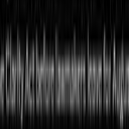
A kriptovaluta-alapú játékok fejlődése mára kiterjedt a szélesebb
körű digitális szórakoztatásra is. A Bitsler egyetlen, egységes
platformon egyesíti az interaktív játékokat a sport- és e-sport
piacokkal.
A kínálat globális sporteseményeket foglal magában, mint például a
labdarúgás, a kosárlabda, az UFC és a Formula 1, valamint e-sport
címeket, mint a CS2 és a Dota 2. Ez tükrözi a több formátumú
részvétel felé történő egyre növekvő elmozdulást egy környezetben.
A mobilra optimalizált felület, a gyors betöltési sebesség és az
intuitív navigáció biztosítja a hozzáférhetőséget az összes eszközön.
Állandó teljesítmény és a platform
megbízhatósága
A platform hosszú távú értékét a következetesség határozza meg. A
Bitsler stabil teljesítményt, hatékony kifizetéseket és egyértelmű
működési irányelveket biztosít, amelyek hosszú távon is támogatják
a felhasználók bizalmát.
Egy olyan piacon, ahol a megbízhatóság közvetlenül befolyásolja a