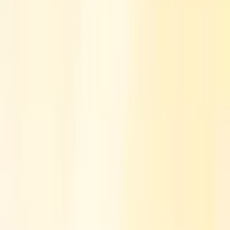
Regulation & Legal
20 घंटे पहले
सीनेट के गतिरोध के बीच थ्यून ने CLARITY अधिनियम पर
मतदान सितंबर तक टाल दिया।
Regulation & Legal
1 दिन पहले
सीनेट के CLARITY एक्ट क्रिप्टो वोट के लिए अंतिम धक्का का
सामना करते हुए, केवल एक दिन शेष है।
Regulation & Legal
2 दिन पहले
अमेरिका और ब्रिटेन ने वित्त को आधुनिक बनाने के लिए डिजिटल
संपत्ति योजना का अनावरण किया।
Regulation & Legal
2 दिन पहले
लुमिस ने कहा, सीनेट अगस्त की छुट्टी से पहले क्लैरिटी अधिनियम