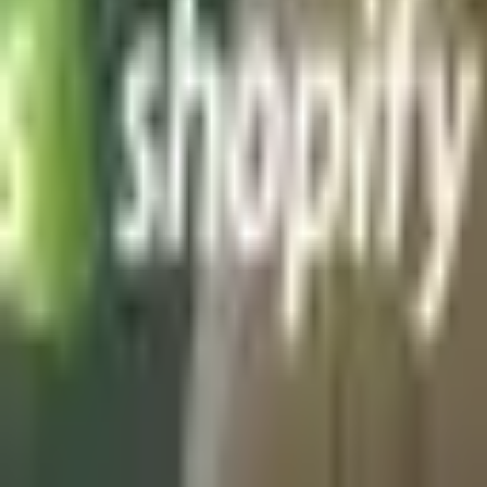
Puntos clave
Casino.org, Casino Guru y Covers.com forman ahora p
Legend por 1.200 millones de dólares.
Los ingresos del primer trimestre superaron las prev
beneficio por acción se quedó 20 veces por debajo de
Las previsiones para el segundo trimestre apuntan 
lo que casi duplica el margen del primer trimestre gr
La empresa de tecnología deportiva con sede en Londres 