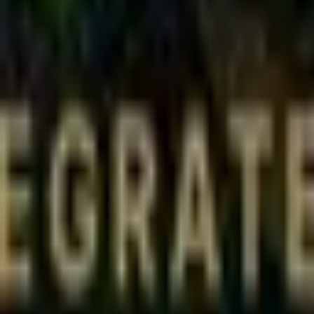
Malta pagaría más que Italia en virtud del im
millones de dólares
iGaming
hace 1 día
CME conserva el 51 % de Fanduel Predicts, p
iGaming
hace 1 día
Un equipo de recogida de basura en Italia rec
había sido tirado a la basura por culpa de u
iGaming
hace 2 días
Un juez de Utah rechaza la protección federal
iGaming
hace 3 días