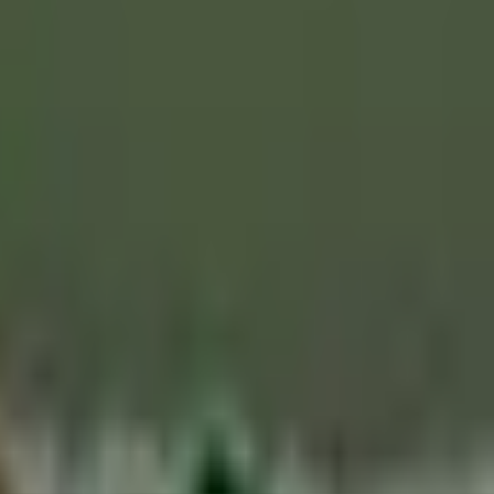
ÚLTIMAS NOTICIAS
Saylor afirma que «el bitcoin no
necesita CLARIDAD» mientras el
Senado aplaza la votación
s de
.com
hace 1 hora
Lummis advierte de que la normativa
estadounidense sobre criptomonedas
sigue siendo deficiente, mientras se
estanca la lucha por la ley CLARITY