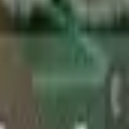
hace 4 horas
Los ETF de Bitcoin y Ether suman
220 millones de dólares, con
Blackrock de nuevo a la cabeza
hace 5 horas
Thune presentará una moción para
forzar la celebración de una votación
en septiembre sobre la Ley
CLARITY
hace 7 horas
ForumPay ofrece pagos con
criptomonedas a los comerciantes de
Shopify
hace 9 horas