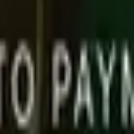
otas
de
ma
e
e