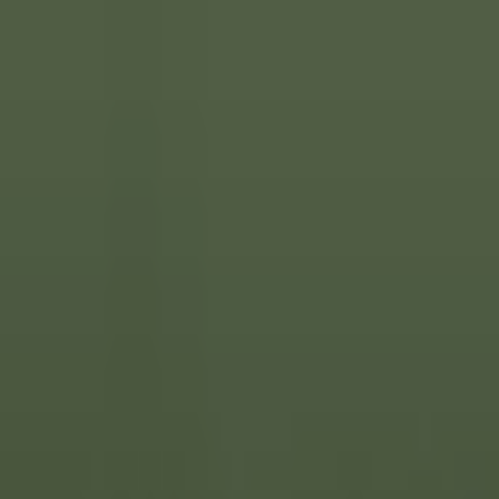
ulación y legislación
Minería
Blockchain
Noticias Cripto