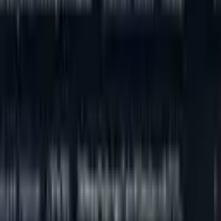
Virksomhed
Indsigter
Produkter og tjenester
Følg