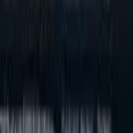
BC.GAME og Roobet støtter den
fremtidige udvikling
Tilføjelsen af BC.GAME og Roobet markerer en vigtig milepæl for
projektet og understreger den voksende interesse fra store digitale
underholdningsvirksomheder i fremtiden for sportsdatainfrastruktur
og historiske sportsarkiver.
Ifølge repræsentanter, der er bekendt med projektet, vil de nye
partnerskaber bidrage til:
at fremskynde platformudviklingen;
udvidelse af server- og infrastrukturkapaciteter;
at forbedre søgefunktionen i databasen;
optimering af mobil tilgængelighed;
og indførelse af moderne brugerfokuserede teknologier,
samtidig med at Statto's historiske identitet bevares.
Inddragelsen af BC.GAME og Roobet afspejler også den stigende
krydsning mellem sportsfællesskaber, underholdningsplatforme og
datadrevne digitale økosystemer.
Tidsplan for relancering nærmer sig