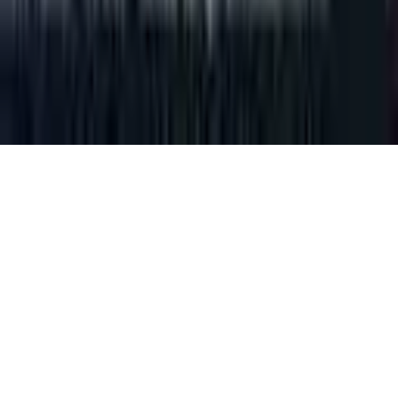
© 2026 Saint Bitts LLC Bitcoin.com. Alle rettigheder forbeholdes
Support
support@bitcoin.com