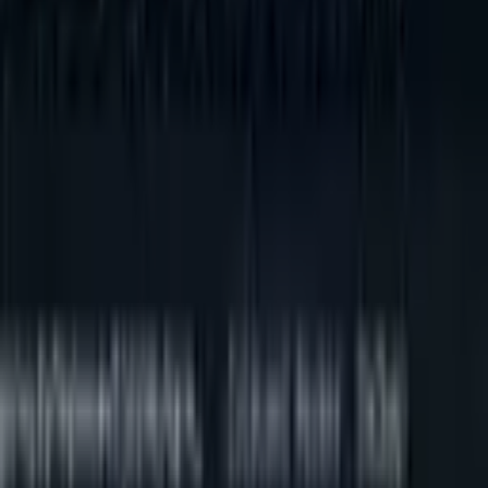
for 5 timer siden
Hent app
Virksomhed
Om os
Kontakt os
Annoncer
Juridisk
Sitemap
Indsigter
Nyheder
Markeder
Læringscenter
Produkter og tjenester
Bitcoin.com-konto