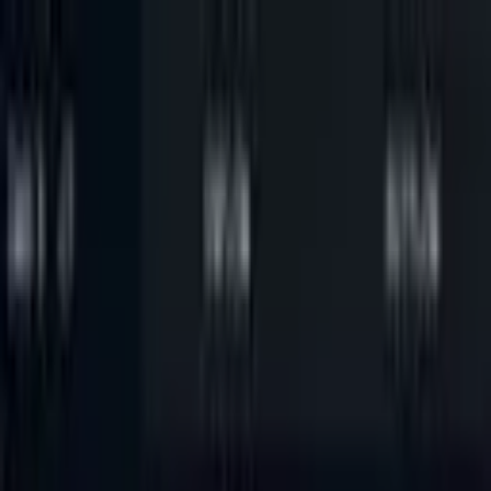
Læs i app
DA
Start app
Hjem
Nyheder
Markedsoverblik
Finans
Læringsindsigt
Regulering og
jura
Mining
Blockchain
Krypto Nyheder
Lære
Forskning
Nyhedsbreve
Annoncér
Anmeldelser
Sponsorerede artikler
DA
Start app