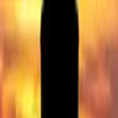
© 2026 Saint Bitts LLC Bitcoin.com。版权所有。
支持
support@bitcoin.com
下载应用程序
公司
见解