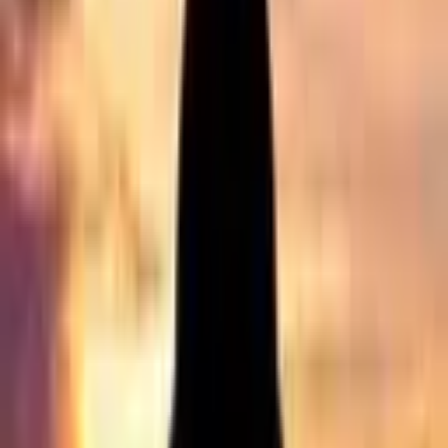
战略设定了成为全球最大上市公司这一雄心勃勃的
目标
4小时前
卢米斯表示，参议院将在8月休会前就《CLARITY
法案》进行表决
5小时前
下载应用程序
公司
关于我们
联系我们
广告
法律