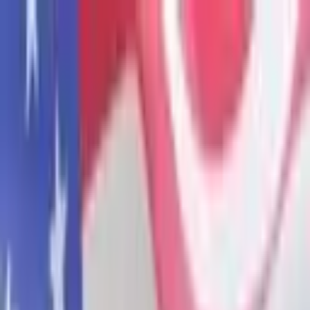
阅读
ZH
启动应用
首页
新闻
市场更新
金融
学习见解
监管与法律
挖矿
区块链
加密新闻
学习
研究
新闻简报
广告
评论
赞助文章
ZH
启动应用