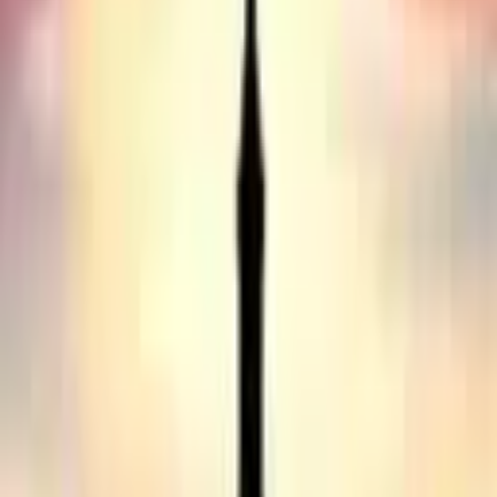
Trust Wallet增加了用于真实事件交易的预测市场
Crypto News
2025年11月21日
报告：Kalshi在10亿美元融资后估值110亿美元
Crypto News
2025年8月20日
Robinhood通过Kalshi推出足球预测市场
Crypto News
2026年7月25日
Polymarket上的投注者认为，以太坊在2026年达到
3,000美元的可能性仅为17%
Crypto News