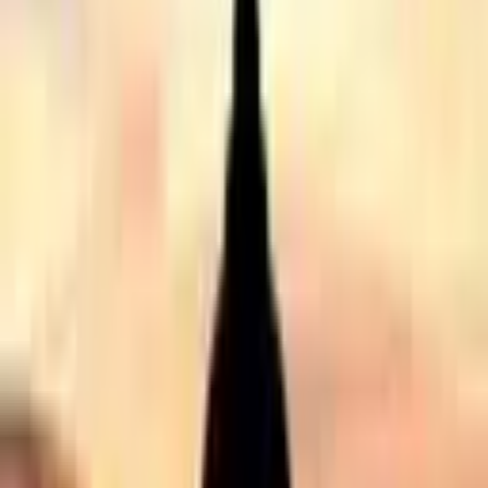
本文标签
Court
Kalshi
News Bytes - 5
Prediction markets
最新消息
万事达卡以18亿美元完成对BVNK的收购，押注稳
定币支付领域
1小时前
Eliza Labs创始人因诉讼事件宣布ELIZAOS人工智
能代理代币“已死”
2小时前
美国和英国公布数字资产计划，旨在推动金融现代
化
3小时前