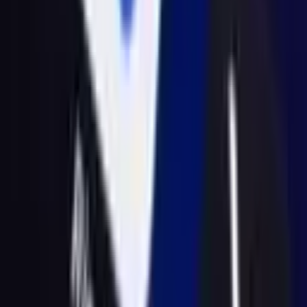
Featured
1天前
战略设定了成为全球最大上市公司这一雄心勃勃的
目标
Featured
1天前
阿布扎比的加密货币发展蓝图吸引了矿工、基金和
全球巨头
Featured
2天前
比特币徘徊在64,000美元附近，而Coldcard的亏损
额已超过1.16亿美元
Featured
2天前