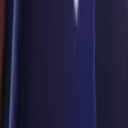
沃伦指出，埃隆·马斯克推出的X Money存在消费者和安
全风险。
相关担忧将X的扩张与加密货币监管规则及《GENIUS法
案》下的监管漏洞联系在一起。
随着X进一步涉足金融服务领域，该信函呼吁国会予以