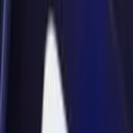
“若你运营X的过往记录能预示你将如何运营X
Money，那么消费者、我们的国家安全以及金融体
系的稳定性都可能面临风险。”
她还将此次推出与此前指控联系起来，称马斯克曾与美国消费
者金融保护局代理局长拉斯·沃特合作，试图瓦解该局——而
该局正是负责监管X Money等消费者金融产品的机构。她表
示，随着X进一步涉足金融服务领域，这一系列事件凸显了国
会需要对此予以关注。
马斯克于3月10日在社交媒体平台X上表示：“X Money的早期
公众访问版将于下月推出。”该帖文未包含有关功能、推出架
构或支持服务的细节，使得此次推出的范围尚不明确。
围绕稳定币和银行业务计划的加密货币担
忧日益加剧
沃伦重点关注了与加密货币相关的担忧，特别是X Money可能
涉及稳定币发行的问题。她指出，在马斯克2025年担任总统高
级顾问期间，国会通过了《GENIUS法案》，她认为该法案包
含“一项可疑的例外条款”，允许像X这样的私营商业公司无需