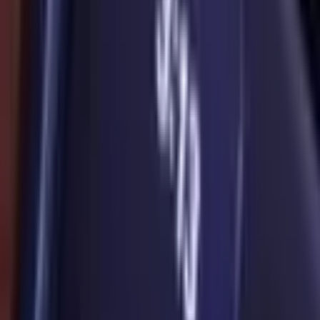
作者
Kevin Helms
分享
发布日期:
2026年4月16日 12:15