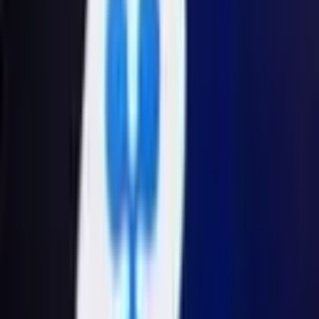
密货币价格数据、图表及相关内容。这些进展表明该平台在金
融领域有着更广泛的野心，但X Money是否会直接集成加密货
币钱包目前尚未得到证实。 市场对潜在的稳定币发行以及可
能支持狗狗币（DOGE）的猜测仍在持续，而马斯克曾公开支
持过这种加密货币。
X 推出互动式“现金标签”，为美国和加拿大的
iPhone 用户提供实时股票和加密货币数据
X将于2026年4月14日推出互动式Cashtags，为美国和加拿大的
iPhone用户提供实时股票和加密货币图表。
立即阅读
X 推出互动式“现金标签”，为美国和加拿大的
iPhone 用户提供实时股票和加密货币数据
X将于2026年4月14日推出互动式Cashtags，为美国和加拿大的
iPhone用户提供实时股票和加密货币图表。