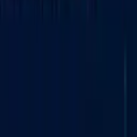
endeksleri hafif yükselişle kapandı. Başkan Trump’ın Truth
Social’da paylaştığı bir gönderinin ardından, bitcoin 63.000
dolar seviyesini yeniden ele geçirdi.
YAZAN
Terence Zimwara
PAYLAŞ
Yayınlandı:
11 Haz 2026 14:00