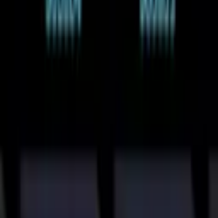
NAPISAŁ
bitcoin-com-ai
UDOSTĘPNIJ
Opublikowano:
22 lis 2025, 2:45