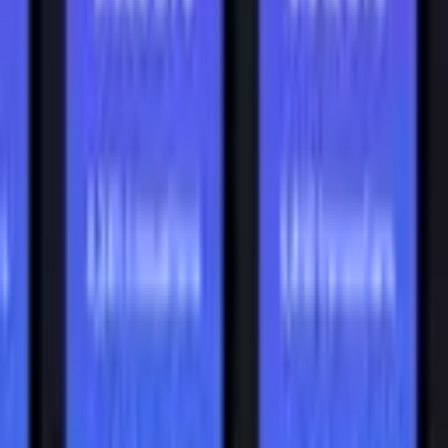
korporacyjnych płatności tokenizowane dostępne 24
godziny na dobę, 7 dni w tygodniu
Crypto News
5 godzin temu
JPYC pozyskuje 38 mln dolarów w związku z
wprowadzeniem stablecoina opartego na jenie dla
kierowców ciężarówek
Crypto News
5 godzin temu
Grayscale przeznacza 30,6% środków w funduszu
opartym na inteligentnych kontraktach na BNB,
wyprzedzając Ether i Solanę
Crypto News
7 godzin temu
Raport: Posiadacze kryptowalut tracą 30 mln
dolarów w wyniku nasilających się na całym świecie