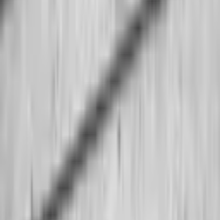
DITULIS OLEH
Kevin Helms
BAGIKAN
Diterbitkan:
28 Mar 2026, 18.45