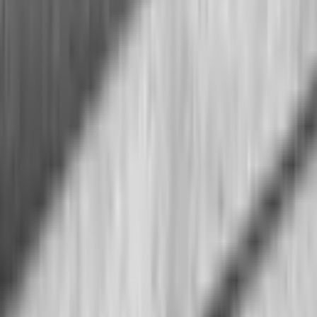
Beranda
Keuangan
Belajar
Penelitian
Buletin
Iklankan dengan Kami
Didukung oleh
Exchanges
Diterbitkan:
28 Mar 2026, 18.45
Lonjakan Transaksi OTC Binance
Menunjukkan Pengaruh Institusi yang
Semakin Kuat terhadap Likuiditas
Kripto
Permintaan dari kalangan institusional sedang dengan cepat
mengubah cara pelaksanaan perdagangan kripto, seiring
dengan meningkatnya volume yang ditangani oleh meja OTC
Binance, yang menandakan pergeseran signifikan ke arah
saluran likuiditas swasta dan posisi strategis di pasar bitcoin.