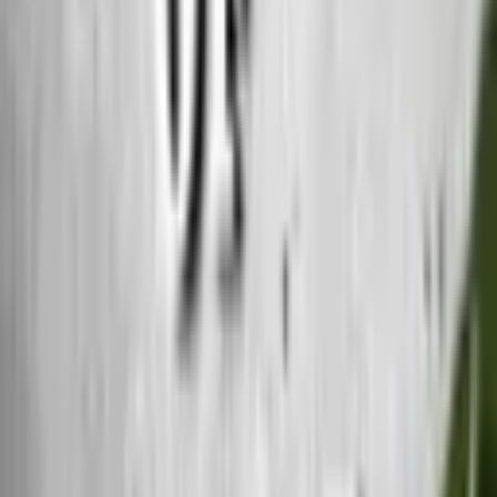
pasar minimal, harga yang lebih baik, dan kebebasan
bertindak yang lebih besar.
Apa yang ditandakan oleh meningkatnya volume OTC
bagi pasar kripto?
Hal ini mencerminkan meningkatnya partisipasi institusi dan
pergeseran ke saluran likuiditas swasta.
Mengapa level $60.000 bitcoin penting?
Institusi semakin memandangnya sebagai titik masuk strategis
untuk membangun posisi.
Bagaimana perdagangan OTC memengaruhi volatilitas
harga?
Perdagangan ini mengurangi tekanan buku pesanan yang
terlihat, sehingga membantu membatasi fluktuasi pasar yang
tiba-tiba.
Artikel ini diterjemahkan dari bahasa Inggris menggunakan AI.
Versi asli berbahasa Inggris adalah sumber yang berwenang;
terjemahan otomatis dapat mengandung ketidakakuratan, terutama
dalam terminologi hukum dan peraturan.
Artikel terkait
5 hari yang lalu