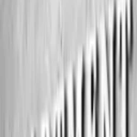
Meningkatnya keterlibatan institusional mengubah cara transaksi
kripto skala besar dieksekusi di berbagai platform likuiditas swasta.
Binance, bursa aset digital global, mengindikasikan bahwa meja
OTC-nya menangkap pangsa aktivitas perdagangan yang
berkembang pesat seiring dengan meningkatnya popularitas
transaksi blok dan kesepakatan terstruktur.
CEO Binance, Richard Teng, memposting di X pada 28 Maret:
“Hanya dalam dua bulan di tahun 2026, kami telah
mencapai 25% dari total volume OTC tahun lalu.
Permintaan institusional akan likuiditas yang dalam dan
eksekusi yang tepercaya semakin kuat dari
sebelumnya.”
Teng merujuk pada Binance OTC & Execution Services Insights,
yang diterbitkan pada 20 Maret, yang mengaitkan lonjakan aktivitas
tersebut dengan partisipasi institusional yang berkelanjutan.
Meningkatnya Arus Masuk Kripto
Memperkuat Narasi Lantai Bitcoin
Arus masuk modal melalui saluran fiat dan stablecoin menunjukkan