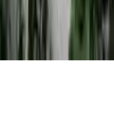
© 2026 Saint Bitts LLC Bitcoin.com. Semua hak dilindungi.
Dukungan
support@bitcoin.com