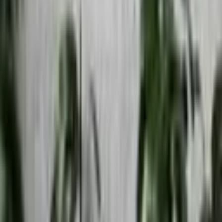
Produk & Layanan
Akun Bitcoin.com
Dompet Bitcoin.com
Beli Bitcoin
Verse DEX
Ikuti
Telegram
X
Discord
LinkedIn
© 2026 Saint Bitts LLC Bitcoin.com. Semua hak dilindungi.
Dukungan