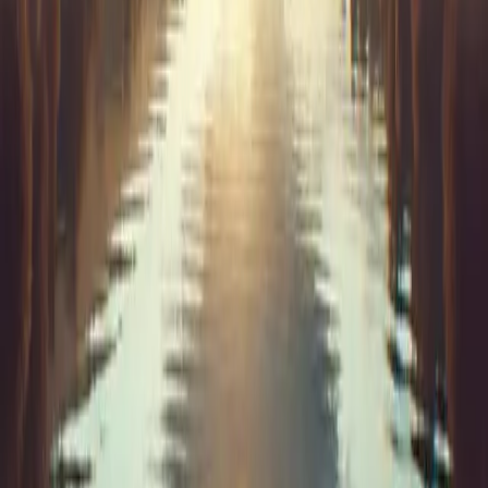
以太坊技术分析：ETH面临关键阻力
2024年9月9日
Bitcoin技术分析：通往$58K的路径被$56,000的强
大阻力所阻挡
2024年9月2日
以太坊技术分析：ETH价格在整合区徘徊
2024年9月2日
比特币技术分析: BTC未能突破关键阻力位
2024年8月26日
比特币技术分析：关键阻力水平测试积极动能
2024年9月9日