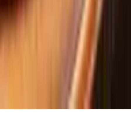
关注
© 2026 Saint Bitts LLC Bitcoin.com。版权所有。
支持
support@bitcoin.com