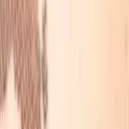
首页
金融
学习
研究
简报
与我们合作
技术支持
Branded Spotlight
发布日期:
2026年5月18日 16:15
赞助内容
本文由Bitcoin.com News与XRP Ledger合作呈现。这是赞助内
容——Bitcoin.com News编辑部未参与本文的开发。
SurgeXRP 借助由 SGP 代币驱动的全球
房地产基础设施，进一步推动 XRP 账本
在现实世界资产通证化领域的拓展