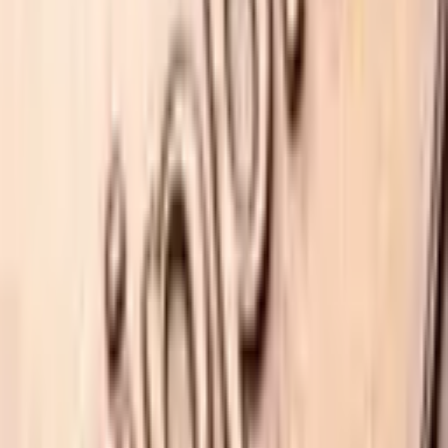
生的数字体验。
为何XRPL和RWA正势头正盛
得益于其高效
性及支持通证化的架构，XRP Ledger在关于现实世界资产通证
化的广泛讨论中占据了越来越重要的地位。
XRPL 生态系统中的近期进展——包括机构对代币化金融及稳
定币基础设施兴趣的日益浓厚——已加速了业界对基于 XRP
账本构建的实物资产（RWAs）的关注。 行业预测持续指出全
球代币化资产将实现显著的长期增长，其中房地产有望成为区
块链应用的主要引领领域之一。
随着基于 XRPL 的基础设施势头增强，专注于现实世界应用
的项目正开始吸引 XRP 社区的更多关注。
SGP 实用型代币
在平台开发的同时，SurgeXRP 也在为其实用
型代币 SGP
的推
出做准备。 据该项目介绍，SGP 旨在支持
SurgeXRP 生态系
统
及基础设施层面的更广泛参与。
该代币预计将支持：
生态系统参与，持有人可优先获得优质
上架名额 治理功能，例如对平台费用等治理议题进行投票 社
区激励，如早期持有者奖励及空投 优先体验未来平台功能 质
押 SGP 以获取更多收益，以及与平台活动挂钩的奖励机制
该项目声明，SGP 的总供应量将固定为 2 亿枚代币。