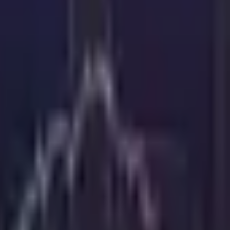
性促
新升
何损
上