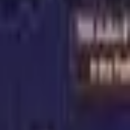
续的
往
需解
明，
动收
奖励