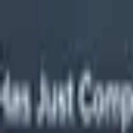
阅读
ZH
启动应用
首页
新闻
市场更新
金融
学习见解
监管与法律
挖矿
区块链
加密新闻
学习
研究
新闻简报
广告
评论
赞助文章
ZH
启动应用