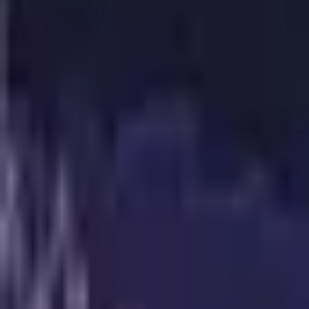
每小时领取 BCD
：BC Engine 每小时分发
无需单独注册，无需操作质押面板，也无需等待期。
无投注要求，无锁定期
BC Engine
最显著的特点之一在于其“
不
包含”的内容
30 倍、40 倍甚至更高的投注倍数要求之后——BC E
小时赚取的 BCD 提现至个人钱包。 这使得 BC E
品，它存在于加密游戏平台的背景下。 对于熟悉质
处将一目了然。BC Engine 应用了类似的逻辑——
更广泛奖励体系升级的一部分
BC Engine 虽是核心亮点，但需明确其上线是 B
互关联的系统，旨在为玩家在平台上的每个阶段创造
每日、每周及每月奖励
构成了分层式的周期性
等级提升奖励机制
旨在激励玩家在平台的忠诚度
提供基于里程碑的激励。
“欢迎护盾
”是一项新功能，专门针对首次游戏