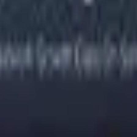
深入了解 BC.GAME 的 BC Engine
om
News 编辑团队制作的
赞助
内容。