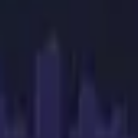
 BCD（BC.GAME 的平台货币），从而形成持续的收益分成收入流。
从玩家开始下注的那一刻起，系统便会在后台被动运行。
。与绝大多数赌场奖金机制不同——那些机制通常将奖励锁定在
ngine 对所分发的 BCD 不附加任何额外投注要求。 玩家可随时
ngine 与其说是传统的奖金机制，不如说更像是一款真正的被动收益
押、流动性提供或收益耕作的资深加密货币用户而言，其中的相
质押资产，获取回报——但将其与平台活动而非 DeFi 协议挂钩。
C.GAME 整个奖励架构全面升级的一部分。此次更新引入或优化了
价值。
奖励体系，确保活跃玩家在初始欢迎礼之外，也能持续获得认可
等级中不断晋升，在BC Engine带来的持续被动收入基础上，额
体验提供保护。它避免了新玩家在初期无处申诉地承担损失，而