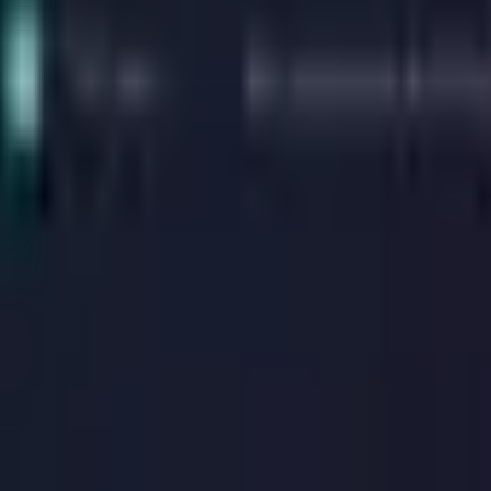
转变正从一次性奖金转向直接融入常规游戏玩法的持续被动收入
已不再仅仅是欢迎奖金的金额大小，而是如何在长期内可持续地
一问题，其核心便是
BC Engine
。
心。它不再提供会过期或需要满足复杂投注要求的独立奖金，而是
会在后台自动运行。 其运作机制非常简单：
。
生代币 BC Token 作为奖励。
ngine，无需任何手动操作。