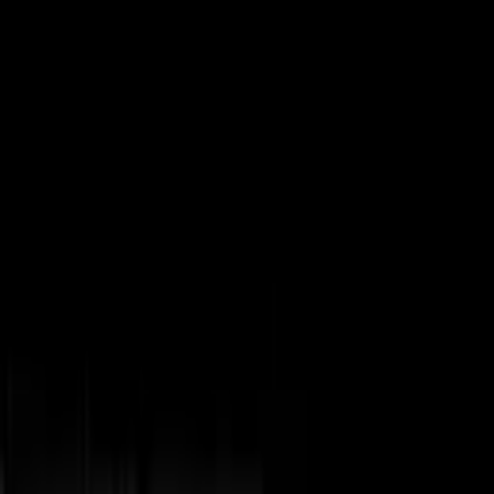
首页
金融
学习
研究
简报
与我们合作
技术支持
Press release
发布日期:
2026年5月18日 7:15
BC.GAME 与 Roobet 携手 LuckyVerse
Projects Ltd 共同加入 Statto.com 复兴计
划
新闻稿。
Lucky Projects 宣布，全球在线博彩行业的两大巨头
——BC.GAME 和 Roobet——已作为战略合作伙伴和投资者正
式加入 Statto.com 复兴项目，为该平台备受期待的重新上线提
供支持，助力其持续的改版升级工作。