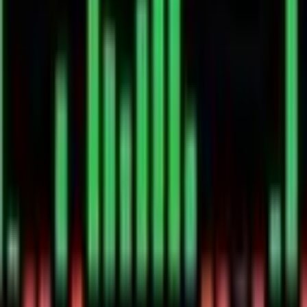
也凸显了主流数字娱乐企业对体育数据基础设施及历史体育档
案未来发展的日益浓厚兴趣。 据熟悉该项目的代表透露，新
的合作伙伴关系将有助于：
加速平台开发；
扩展服务器和基础设施能力；
提升数据库检索功能；
优化移动端访问体验；
在保留 Statto 历史特色的同时引入现代用户导向技术。
BC.GAME和Roobet的参与也反映出体育社区、娱乐平台与数
据驱动的数字生态系统之间日益加深的交叉融合。
重启时间临近
LuckyVerse Projects Ltd 重申，Statto.com 的更新版本计划在下
届国际足联世界杯之前上线，目前开发工作已进入最后阶段。
虽然确切的上线日期尚未公开，但公司代表表示，此次重启
“比许多人预期的要近得多”，预计未来几个月将发布更多预览
和平台更新。
即将推出的 Statto.com 新版本预计将整合：