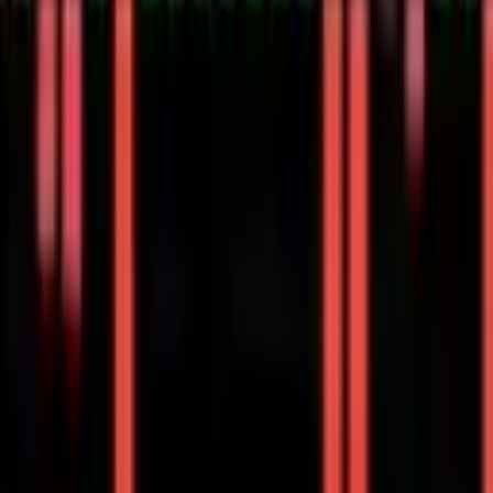
恢复的历史档案；
现代化基础设施；
更优的性能；
增强的搜索系统；
以及针对现代设备和用户群体重新设计的用户体验。
项目引发的日益浓厚兴趣
继今年早些时候发布最初的收购公告后，LuckyVerse Projects
Ltd 确认已有更多企业和私人机构表达了参与 Statto.com 未来
发展的意向。
通过恢复并现代化改造 Statto.com，LuckyVerse Projects Ltd 及
其合作伙伴旨在保留这一互联网先驱体育信息平台，同时使其
面向全球新一代体育迷、研究人员、分析师及数字受众。 关
于平台功能、合作伙伴关系及上线里程碑的进一步公告预计将
于近期发布。
_______________________________________________________
Bitcoin.com 不承担任何责任或义务，且对于因使用或依赖本