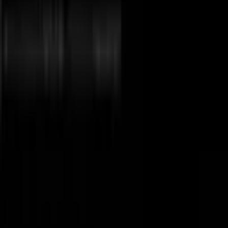
分享
发布日期:
2026年5月18日 7:15