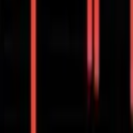
文提及的任何内容、商品或服务而引起或与之相关的任何损
失、损害、索赔、成本或费用（无论实际、声称或间接），无
论直接或间接，均不承担任何责任。读者对上述信息的任何依
赖均完全由其自行承担风险。
本文由人工智能从英文翻译而来。英文原版为权威来源；自动
翻译可能存在不准确之处，尤其是在法律和监管术语方面。
相关文章
39分钟前
巴西对1万美元以上的加密货币转账实施24小时冻结
Regulation & Legal
39分钟前
莫雷诺在终止辩论动议表决前暗示将结束《透明法
案》谈判
Regulation & Legal