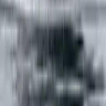
TIN MỚI NHẤT
Ripple cho biết kế hoạch mở rộng hoạt động tiền
điện tử tại EU đã sẵn sàng để mở rộng quy mô sau
khi đạt được thành công với MiCA
32 phút trước
Chi nhánh BIP-110 bị phân tách của Bitcoin đang
tụt lại phía sau 18 khối
1 giờ trước
Michael Saylor chỉ ra cơ hội tài chính trị giá một tỷ
đô la tiếp theo
2 giờ trước
Dự luật CLARITY đang tiến tới cuộc bỏ phiếu tại
Thượng viện vào ngày 15 tháng 9 trong bối cảnh
dự luật về tiền điện tử tiếp tục được thúc đẩy