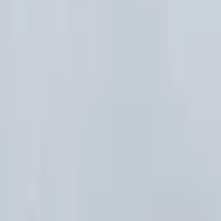
Press release
Willemstad, Curaçao, ngày 19 tháng 5 năm 2026,
PlayNewswire