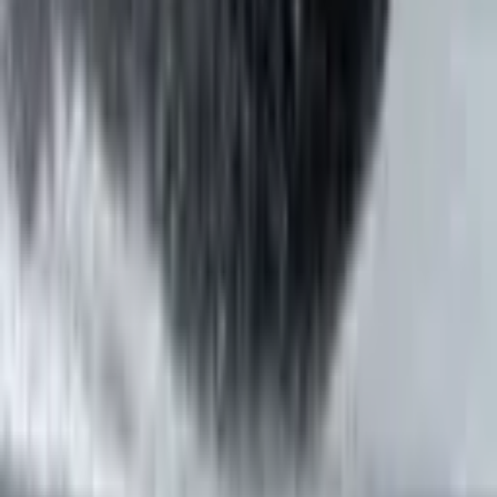
Featured
3 giờ trước
Dự luật CLARITY đang tiến tới cuộc bỏ phiếu tại
Thượng viện vào ngày 15 tháng 9 trong bối cảnh
dự luật về tiền điện tử tiếp tục được thúc đẩy
Regulation & Legal
4 giờ trước
Nhà đầu tư lớn Ethereum đầu hàng sau 3 năm, lỗ
vượt quá 19 triệu USD
Crypto News
4 giờ trước
Tổng quan tiền điện tử hàng tuần: ADA và các
đồng tiền chú trọng quyền riêng tư tăng mạnh trong
khi XRP sụt giảm
Market Updates