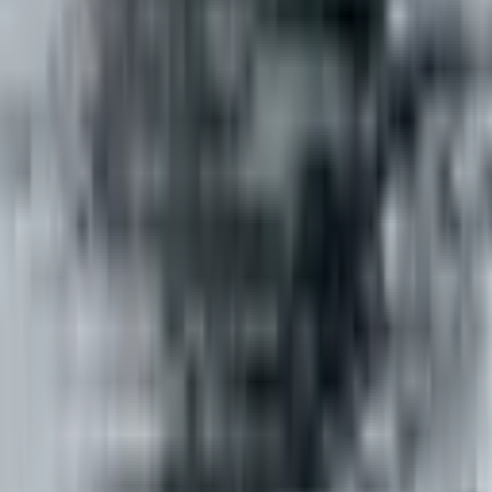
3 giờ trước
Nhà đầu tư lớn Ethereum đầu hàng sau 3 năm, lỗ
vượt quá 19 triệu USD
4 giờ trước
Tải xuống ứng dụng
Công ty
Về Chúng Tôi
Liên hệ với chúng tôi
Quảng cáo
Hợp pháp
Sơ đồ trang web
Thông tin chi tiết
Tin tức
Thị trường