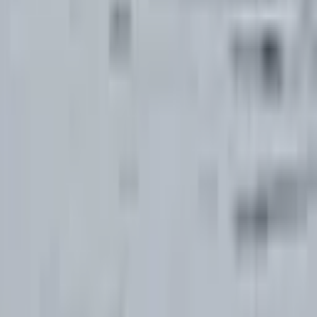
Hỗ trợ
support@bitcoin.com
Tải xuống ứng dụng
Công ty
Thông tin chi tiết
Sản phẩm & Dịch vụ
Theo dõi