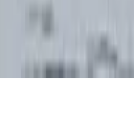
© 2026 Saint Bitts LLC Bitcoin.com. Đã đăng ký bản quyền.
Hỗ trợ
support@bitcoin.com