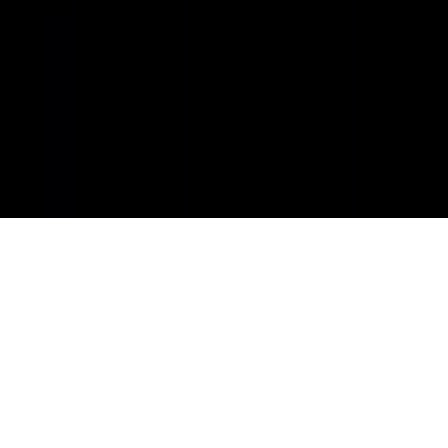
© 2026 Saint Bitts LLC Bitcoin.com. Lahat ng karapatan ay
nakalaan.
Suporta
support@bitcoin.com