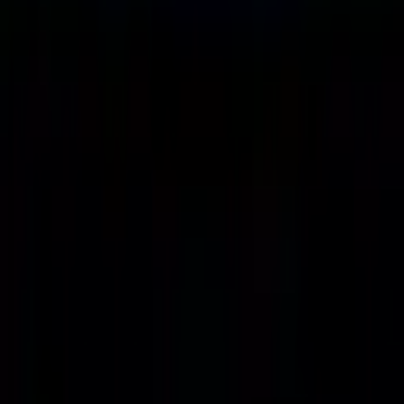
3 oras na nakalipas
I-download ang App
Kumpanya
Tungkol sa Amin
Makipag-ugnayan sa Amin
Mag-anunsyo
Legal
Mapa ng Site
Mga Pananaw
Balita
Mga pamilihan
Sentro ng Pag-aaral
Mga Produkto at Serbisyo