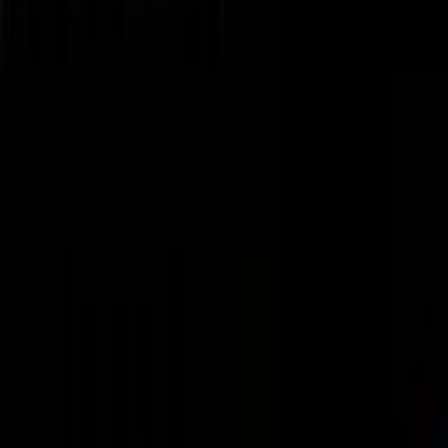
Mahahalagang Punto
Nagdeposito si Garrett Jin ng lahat ng 577,896 ETH ($1.35B)
sa Binance sa loob ng 4 na araw na nagtapos noong Mayo 11,
2026.