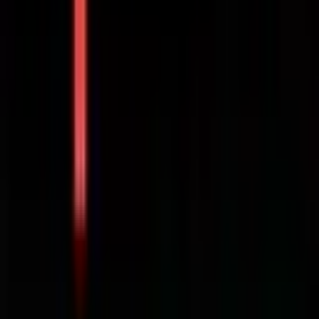
Hilagang Korea dahil sa $1.5B na pag-hack
Crypto News
3 oras na nakalipas
Nakahakot ang IBIT ng Blackrock ng $479M
habang pinalalawig ng mga Bitcoin ETF ang
sunod-sunod na pagtaas
Crypto News
4 oras na nakalipas
Ang ECX Hard Fork ng Bitcoin ay nahahati sa 3
paglulunsad hanggang Oktubre
Crypto News
6 oras na nakalipas
Ang Chainlink ETF ng Grayscale ay Bumagsak sa
$72M Matapos ang 18% na Pagbulusok ng LINK
Crypto News
10 oras na nakalipas