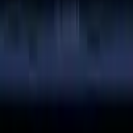
Inilunsad ng Gate DexBuilder ang Unang Tagabuo
ng mga Kontrata para sa mga Event, Inihayag ang
$3 Milyong Programang Grant upang Pabilisin ang
Ecosystem ng Market
1 oras na nakalipas
Nagsenyas si Moreno ng Pagtatapos sa mga
Usapang Clarity Act bago ang Botohan sa Cloture
Vote
1 oras na nakalipas
Inilunsad ng Bybit ang kasong RICO laban sa
Hilagang Korea dahil sa $1.5B na pag-hack
3 oras na nakalipas
Nakahakot ang IBIT ng Blackrock ng $479M
habang pinalalawig ng mga Bitcoin ETF ang
sunod-sunod na pagtaas