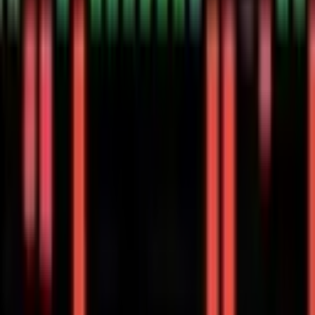
na datos na hawak pa rin ni Jin ang tinatayang 9,343 BTC, na
nagkakahalaga ng humigit-kumulang $757 milyon sa kasalukuyang
presyo, na nagpapahiwatig na nananatiling malaki ang kabuuang
portfolio sa kabila ng mahinang performance ng posisyon sa ETH.
Mga Ugnay sa Bitforex at ang Paglikas
mula sa Ethereum
Pinakakilala si Garrett Jin bilang tagapagtatag ng Bitforex, isang
cryptocurrency exchange na bumagsak noong 2024
. Sa kabila ng
pagbagsak ng kanyang exchange, nanatiling aktibo at mahigpit na
minomonitor si Jin bilang onchain participant, at ang mga nauna
niyang malalaking paglipat ng BTC patungo sa mga exchange ay
umani ng malaking atensyon sa merkado sa buong 2025 at 2026.
Kapansin-pansin ang timing ng lahat ng ito dahil napapailalim sa
pressure ang ethereum mula sa mga institusyonal na headwind,
kabilang ang sunod-sunod na ETF outflows na lalo pang nagpalala
ng bearish sentiment sa asset. Ang underperformance ng ETH
kumpara sa BTC sa nakalipas na taon ay naging malawakang pinag-
uusapang naratibo sa mga crypto circle, at ang tila paglabas ni Jin sa
kanyang posisyon sa ETH, kung makukumpirmang isang
pagbebenta, ay lalo lamang magpapatibay sa kuwentong iyon.