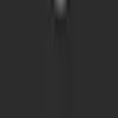
Bitcoin Miners
Hashrate
mining
Mining Difficulty
ข่าวล่าสุด
Coinbase นำหุ้นสหรัฐฯ เกือบ 4,000 รายการมาให้ผู้ใช้
ในสหราชอาณาจักรในแอปเดียว
40 นาทีที่แล้ว
บิตคอยน์เข้าใกล้การแยกเชน ขณะที่กลุ่มกบฏ BIP-110
ท้าทายพลังแฮชระดับโลก
1 ชั่วโมงที่แล้ว
TOKEN2049 สิงคโปร์กลับมาอีกครั้งในฐานะงานรวม
ตัวของอุตสาหกรรมที่ใหญ่ที่สุดแห่งปี
1 ชั่วโมงที่แล้ว