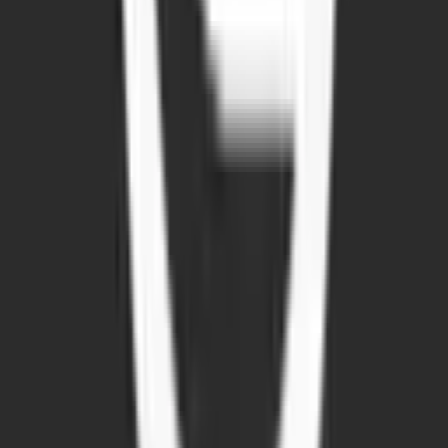
ลดลงของอัตราแฮชชั่วคราว
สำหรับนักวิเคราะห์จำนวนมาก ประเด็นเรื่องตลาดค่า
ธรรมเนียมนั้นค่อยเป็นค่อยไปแต่มีลักษณะเชิงโครงสร้างอย่าง
ลึกซึ้ง เงินอุดหนุนบล็อกถูกตัดครึ่งทุกสี่ปี แต่ค่าธรรมเนียม
ธุรกรรมในปัจจุบันคิดเป็นน้อยกว่า 1% ของรางวัลนักขุด ก่อน
การฮาล์ฟในปี 2024 ค่าธรรมเนียมธุรกรรมเคยคิดเป็นสัดส่วน
ของรายได้นักขุดที่มากกว่ามากเมื่อเทียบกับวันนี้ เมื่อเวลาผ่าน
ไป ความไม่สมดุลนั้นอาจนำมาซึ่งผลกระทบที่ใหญ่กว่ามากเมื่อ
เทียบกับการหดตัวของอัตราแฮชที่เกิดขึ้นชั่วคราว
บทความนี้แปลจากภาษาอังกฤษโดยใช้ AI เวอร์ชันภาษา
อังกฤษต้นฉบับเป็นแหล่งข้อมูลที่เชื่อถือได้ การแปลอัตโนมัติ
อาจมีความไม่ถูกต้อง โดยเฉพาะอย่างยิ่งในคำศัพท์ทาง
กฎหมายและข้อบังคับ
บทความที่เกี่ยวข้อง