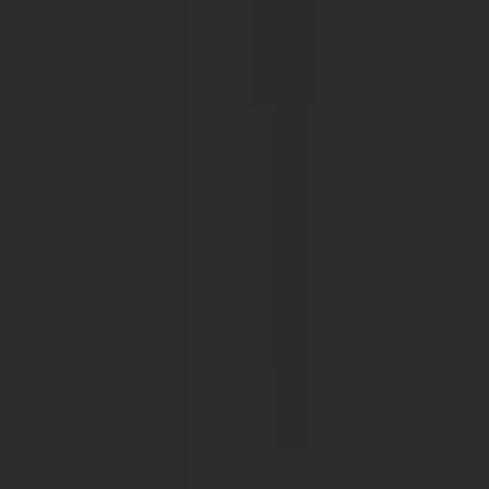
ผู้ใช้ชาวแคนาดาคิดเป็น 25% ของความสูญเสียจาก
การโจมตีช่องโหว่ Coldcard
3 ชั่วโมงที่แล้ว
World Chain เปิดใช้งาน EIP-7928 ก่อนหน้า
Ethereum เมนเน็ต
5 ชั่วโมงที่แล้ว
ดาวน์โหลดแอป
บริษัท
เกี่ยวกับเรา
ติดต่อเรา