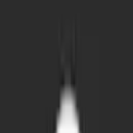
ประเด็นสำคัญ
อัตราแฮชของเครือข่ายบิตคอยน์ลดลง 145 EH/s ตั้งแต่วัน
ที่ 28 พฤษภาคม โดยลดลงมาอยู่ที่ 885 EH/s ขณะที่ราคา
ร่วงลงสู่ระดับต่ำสุดนับตั้งแต่เดือนกุมภาพันธ์
แฮชไพรซ์ลดลง 26.96% ใน 30 วัน มาอยู่ที่ $28.26/PH/s
โดย Rapha Zagury ซีอีโอของ Elektron Energy เรียก
สถานการณ์นี้ว่าเป็น “ตลาดหมีของอัตราแฮช” ครั้งแรก
ของบิตคอยน์
คาดการณ์ว่าจะมีการปรับลดความยาก 10.76% ในวันที่ 13
มิถุนายน 2026 ขณะที่ค่าธรรมเนียมยังต่ำกว่า 1% ของ
รางวัลนักขุด ซึ่งยังคงเป็นความกังวลเชิงโครงสร้างระยะ
ยาว
แฮชไพรซ์ร่วง 27% ใน 30 วัน ขณะที่ราย