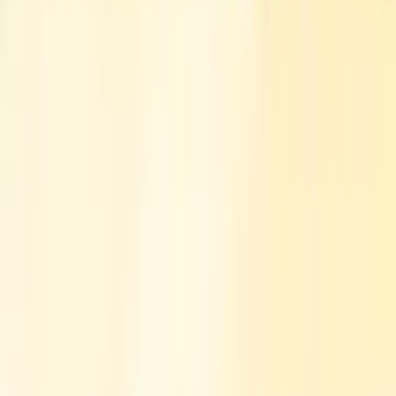
reală, presupusă sau consecventă, care decurge din sau în
legătură cu utilizarea sau bazarea pe orice conținut, bunuri sau
servicii menționate în acest articol. Orice încredere acordată
acestor informații este strict pe riscul cititorului.
Acest articol a fost tradus din limba engleză cu ajutorul inteligenței
artificiale. Versiunea originală în limba engleză este sursa autoritară;
traducerile automate pot conține inexactități, în special în
terminologia juridică și de reglementare.
Articole similare
acum 29 minute
ETF-urile pe Bitcoin și Ether atrag 220 de milioane
de dolari, Blackrock ocupând din nou primul loc
Bitcoin ETF
acum 1 oră
Thune va depune o moțiune pentru a impune
organizarea unui vot în septembrie cu privire la
Legea CLARITY