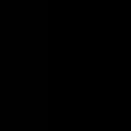
Lees in de app
NL
App opstarten
Home
Nieuws
Marktupdates
Financiën
Leerinzichten
Regelgeving & Recht
Mining
Blo
Leren
Onderzoek
Nieuwsbrieven
Adverteren
Adverteer met ons
Gesponsorde artikelen
NL
App opstarten
Home