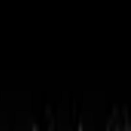
3 uur geleden
Thune gaat een motie indienen om
een stemming over de CLARITY Act
in september af te dwingen
5 uur geleden
ForumPay maakt cryptobetalingen
mogelijk voor Shopify-verkopers
7 uur geleden
Bitcoin Lightning-knooppunten
getroffen nu BTCPay een
noodupdate 2.4.2 aankondigt
7 uur geleden