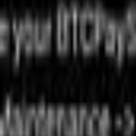
De betrokkenheid van BC.GAME en Roobet weerspiegelt 
entertainmentplatforms en datagestuurde digitale ecosyste
Tijdlijn voor herlancering nadert
LuckyVerse Projects Ltd herhaalde dat de vernieuwde vers
voetbal, waarbij de ontwikkeling nu de laatste fase ingaat.
Hoewel een exacte lanceringsdatum nog niet openbaar is g
nu "aanzienlijk dichterbij is dan velen verwachten", waa
platformupdates zullen worden onthuld.
De komende versie van Statto.com zal naar verwachting h
herstelde historische archieven;
moderne infrastructuur;
verbeterde prestaties;
verbeterde zoeksystemen;
en een vernieuwde gebruikerservaring die is aange
Groeiende belangstelling voor het p
Na de oorspronkelijke overnameaankondiging eerder dit ja