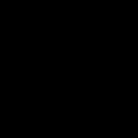
ckchain
Crypto Nieuws