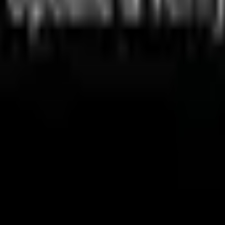
 te nemen aan de toekomstige ontwikkeling van Statto.com.
LuckyVerse Projects Ltd en haar partners een van de baanbrekende
ijkertijd positioneren voor een nieuwe generatie sportfans, onderzoekers
es, partnerschappen en mijlpalen bij de lancering worden naar verwacht
___________________________
sprakelijkheid en is niet aansprakelijk, direct of indirect, voor e
e aard dan ook, hetzij feitelijk, vermeend of gevolgschade,
of het vertrouwen op, enige inhoud, goederen of diensten waarnaar 
 informatie is strikt op eigen risico van de lezer.
De originele Engelstalige versie is de gezaghebbende bron; geautomatisee
 in juridische en regelgevende terminologie.
geving voor cryptovaluta nog steeds tekortschiet nu 