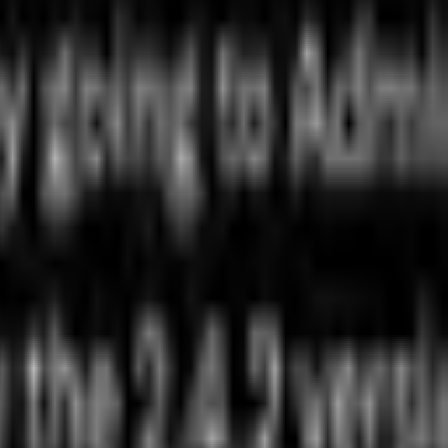
ering