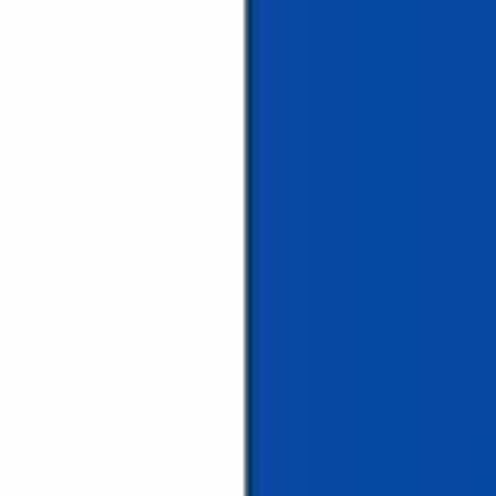
Baca dalam Aplikasi
MS
Lancarkan Aplikasi
Laman Utama
Berita
Kemas Kini Pasaran
Kewangan
Wawasan Pembelajaran
Peraturan &
Undang-undang
Perlombongan
Blockchain
Berita Kripto
Belajar
Penyelidikan
Surat Berita
Alat
Ulasan
Temu bual Podcast
MS
Lancarkan Aplikasi