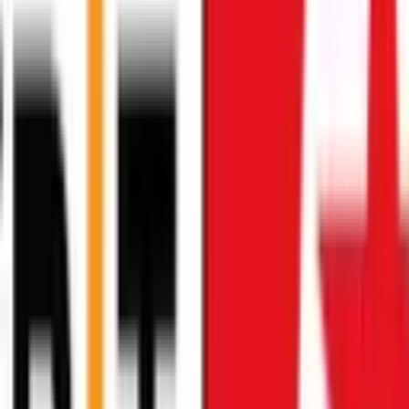
Peraturan dan pematuhan kekal sebagai pertimbangan utama apabila
menilai platform pertaruhan dalam talian. Banyak kasino kripto
beroperasi di bawah rangka kerja pelesenan luar pesisir, seperti yang
dikeluarkan oleh Anjouan, yang menyediakan persekitaran kawal
selia berstruktur untuk permainan dalam talian.
Pengguna wajar mempertimbangkan:
Kredensial pelesenan dan bidang kuasa
Perkongsian dengan penyedia permainan yang mantap
Pelaksanaan
sistem “provably fair”
, yang membolehkan
pengesahan bagi keputusan permainan tertentu
Selain itu, banyak platform menerapkan
model pengesahan identiti
berasaskan risiko
, di mana proses pendaftaran boleh dipermudah
pada peringkat awal tetapi pengesahan boleh diperlukan di bawah
syarat tertentu seperti ambang transaksi atau permintaan
pengeluaran.
Contoh Kes: BiggerZ
BiggerZ
menggambarkan bagaimana trend industri ini dilaksanakan
dalam amalan, sebagai salah satu contoh dalam kalangan platform
pertaruhan kripto yang sedang muncul. Platform ini