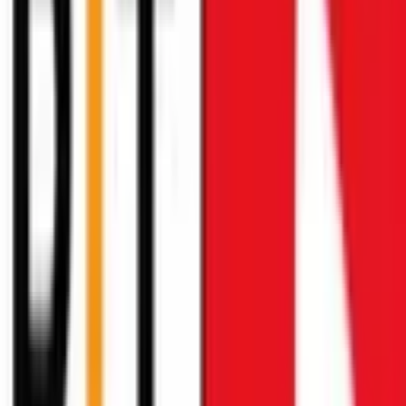
menggabungkan permainan kasino dan fungsi sportsbook dalam
struktur akaun bersepadu, direka untuk memperkemas akses
merentasi kedua-dua segmen.
Ciri utama platform termasuk:
5,000+ permainan kasino
– termasuk slot, meja pengedar
langsung, crash, dadu, dan permainan meja
Pertaruhan sukan merentasi 30+ kategori
– merangkumi
sukan tradisional dan esports
Sokongan untuk 50+ mata wang kripto
– termasuk BTC,
ETH, USDT, BNB, dan SOL
Pilihan pembayaran fiat
– tersedia merentasi pelbagai mata
wang tempatan
Pertaruhan langsung dan kemas kini odds masa nyata
–
merentasi ribuan pasaran
Dari perspektif sistem dan pematuhan, BiggerZ beroperasi di bawah
rangka kerja pengesahan berasaskan risiko
, yang merangkumi:
Pendaftaran yang dipermudah
– membolehkan pengguna
bermula dengan geseran awal yang minimum
Keperluan KYC bersyarat
– dicetuskan berdasarkan aktiviti
transaksi, permintaan pengeluaran, atau ambang kawal selia
Proses due diligence berperingkat
– selaras dengan