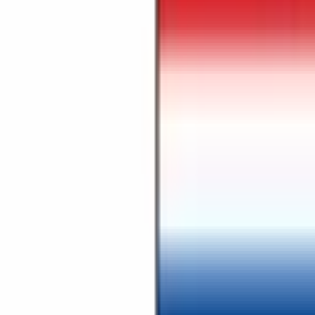
Wadoozie Mengaktifkan Rangkaian Isyarat
Berkuasa Ethereum pada 27 Mei 2026
Branded Spotlight
25 Mei 2026
Bitsler Menetapkan Piawaian Baharu untuk
Platform Permainan Kripto
Branded Spotlight
BERITA TERKINI
Perancis Mengemukakan Rang Undang-Undang
untuk Berkongsi Data Cukai Kripto Dengan 48
Negara
20 minit yang lalu
Brazil Mencetuskan Penahanan 24 Jam ke atas
Pemindahan Kripto $10K