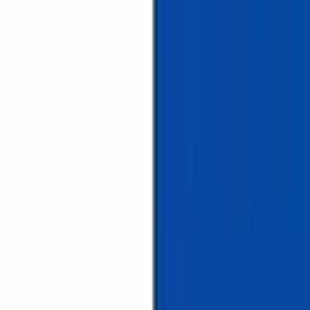
Syarikat
Tentang Kami
Hubungi Kami
Mengiklan
Undang-undang
Peta Laman
Wawasan
Berita
Pasaran
Pusat Pembelajaran
Produk & Perkhidmatan
Akaun Bitcoin.com
Dompet Bitcoin.com
Beli Bitcoin
Verse DEX