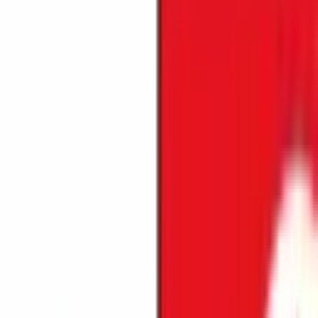
Apa yang Menentukan Platform Kasino
Kripto Moden
Platform pertaruhan kripto hari ini lazimnya menggabungkan
permainan kasino dan fungsi sportsbook ke dalam satu ekosistem.
Ciri teras termasuk:
Perpustakaan Permainan yang Luas
Platform moden sering menyediakan portfolio permainan berskala
besar, termasuk:
Slot dan permainan meja seperti blackjack dan rolet
Meja pengedar langsung yang distrim secara masa nyata
Format interaktif seperti crash, dadu, dan permainan gaya
arked
Liputan Sportsbook Bersepadu
Selain tawaran kasino, platform kerap menyokong:
Sukan utama seperti bola sepak, bola keranjang, tenis, dan
kriket