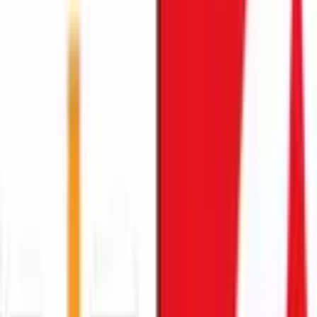
Infrastruktur Pembayaran dan Transaksi
Kripto
Integrasi kripto mengubah secara asas bagaimana dana bergerak
dalam platform pertaruhan. Sistem berasaskan rantaian blok
membolehkan:
Deposit hampir serta-merta
– menggunakan mata wang
kripto yang disokong
Pemprosesan pengeluaran yang pantas
– sering
diselesaikan jauh lebih cepat daripada kaedah tradisional
Kebergantungan yang lebih rendah pada perantara
perbankan
– mengurangkan geseran untuk pengguna
antarabangsa
Dalam sesetengah kes, pengeluaran boleh diproses dalam beberapa
minit bergantung pada keadaan rangkaian dan infrastruktur platform.
Apabila penggunaan kripto terus berkembang seiring pembangunan
Web3 yang lebih meluas, kecekapan ini semakin membentuk
jangkaan pengguna di seluruh industri.
Pelesenan, Pengesahan dan Integriti
Platform