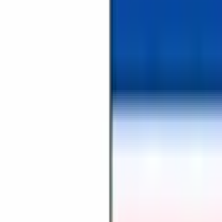
Pengembangan berterusan mata wang kripto sedang membentuk
semula industri digital melangkaui kewangan, termasuk kasino
dalam talian dan sportsbook. Menurut pemerhatian industri, platform
pertaruhan berasaskan kripto semakin mendapat sambutan apabila
pengguna mencari kelajuan transaksi yang lebih pantas dan
kebolehcapaian global yang lebih luas. Platform tradisional lazimnya
bergantung pada sistem perbankan yang memperkenalkan
kelewatan, had serantau, dan geseran semasa pendaftaran, manakala
alternatif natif kripto bertujuan mengurangkan kekangan ini melalui
infrastruktur berasaskan rantaian blok.
Dalam landskap yang berkembang ini, platform seperti
BiggerZ