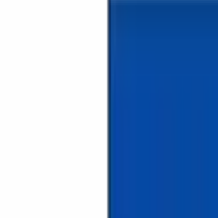
1 jam yang lalu
Gate DexBuilder Melancarkan Pembina Kontrak
Acara Pertama, Mendedahkan Program Geran $3
Juta untuk Mempercepatkan Ekosistem Pasaran
1 jam yang lalu
Moreno Isyaratkan Pengakhiran Rundingan Akta
Clarity Menjelang Undian Cloture
1 jam yang lalu
Bybit Melancarkan Tindakan Undang-undang
RICO terhadap Korea Utara Berhubung
Penggodaman $1.5B
3 jam yang lalu
Muat Turun Aplikasi