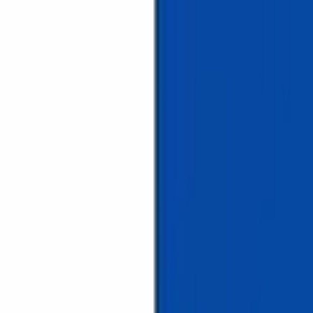
Ikuti
Telegram
X
Discord
LinkedIn
© 2026 Saint Bitts LLC Bitcoin.com. Hak cipta terpelihara.
Sokongan
support@bitcoin.com
Muat Turun Aplikasi