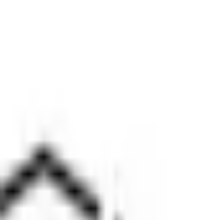
Tinjauan Carta Bitcoin
Tingkah laku harga pada carta harian mencerminkan pasaran
dalam kitaran yang lebih luas kepada fasa pengukuhan dala
hala yang berterusan, dengan peserta berulang kali men
rendah.
Pemulihan daripada paras rendah sesi menunjukkan pembe
untuk benar-benar menetapkan kedudukan di atas $71,00
menandakan penembusan arah yang tegas.