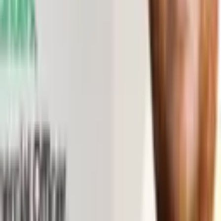
kawal selia.
Artikel berkaitan
1 jam yang lalu
Nod Lightning Bitcoin Terjejas apabila BTCPay
Memberi Isyarat Pembetulan Kecemasan 2.4.2
Security
3 jam yang lalu
Bitcoin Melepasi $65,340 apabila Pertikaian BIP
110 Meningkatkan Risiko Hard Fork
Market Updates
4 jam yang lalu
Trezor: Seseorang Sentiasa Memegang Kunci Anda.
Sepatutnya Anda.
Opinion & Analysis