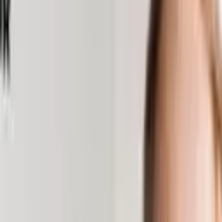
Press release