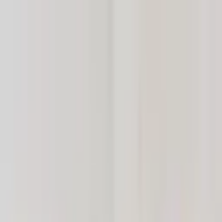
Baca dalam Aplikasi
MS
Lancarkan Aplikasi
Laman Utama
Berita
Kemas Kini Pasaran
Kewangan
Wawasan Pembelajaran
Peraturan &
Undang-undang
Perlombongan
Blockchain
Berita Kripto
Belajar
Penyelidikan
Surat Berita
Alat
Ulasan
Temu bual Podcast
MS
Lancarkan Aplikasi