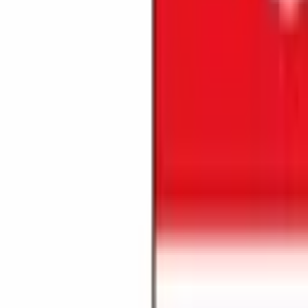
Hibah Senilai $3 Juta untuk Mempercepat
Pertumbuhan Ekosistem Pasar
3 jam yang lalu
Moreno Mengisyaratkan Berakhirnya Pembahasan
RUU Clarity Menjelang Pemungutan Suara Cloture
3 jam yang lalu
Bybit Mengajukan Gugatan Berdasarkan Undang-
Undang RICO terhadap Korea Utara Terkait
Peretasan Senilai $1,5 Miliar
4 jam yang lalu
Unduh Aplikasi
Perusahaan