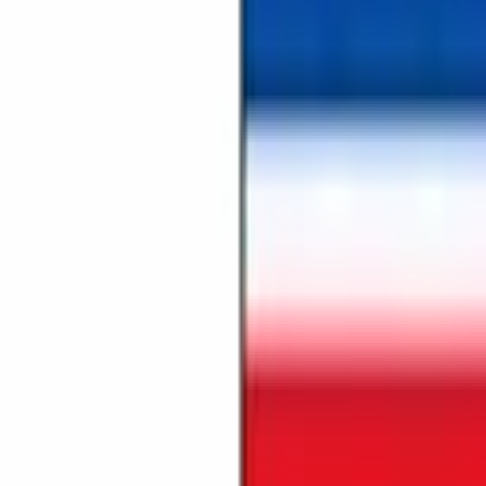
BAGIKAN
Diterbitkan:
11 Mar 2026, 5.45