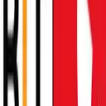
tetapi tetap memiliki keputusan akhir untuk melanjutkan setelah
verifikasi.
Artikel ini diterjemahkan dari bahasa Inggris menggunakan AI.
Versi asli berbahasa Inggris adalah sumber yang berwenang;
terjemahan otomatis dapat mengandung ketidakakuratan, terutama
dalam terminologi hukum dan peraturan.
Artikel terkait
6 menit yang lalu
BIP-110 Memecah Bitcoin Saat Para Penambang
yang Bersaing Bentrok di Blok 961632
Crypto News
4 jam yang lalu
Bybit Mengajukan Gugatan Berdasarkan Undang-
Undang RICO terhadap Korea Utara Terkait
Peretasan Senilai $1,5 Miliar
Crypto News