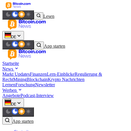
Lesen
DE
App starten
Startseite
News
Markt Updates
Finanzen
Lern-Einblicke
Regulierung &
Recht
Mining
Blockchain
Krypto Nachrichten
Lernen
Forschung
Newsletter
Werben
Angebote
Podcast-Interview
DE
App starten