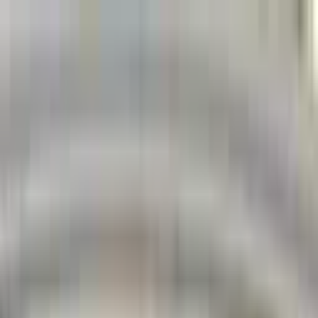
Læs i app
DA
Start app
Hjem
Nyheder
Markedsoverblik
Finans
Læringsindsigt
Regulering og
jura
Mining
Blockchain
Krypto Nyheder
Lære
Forskning
Nyhedsbreve
Annoncér
Anmeldelser
Sponsorerede artikler
DA
Start app