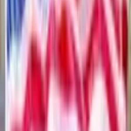
spilletidsgrænser, som lejlighedsvise spillere måske aldrig når.
BC.GAMEs opdaterede belønningssystem er designet anderledes.
Den nye ramme, inklusive de centrale fordele knyttet til
BC Engine
,
er åben fra dag ét uden niveau-krav for at låse op. Nye spillere får
adgang til den samme grundlæggende belønningsstruktur som
etablerede brugere fra deres allerførste indsats.
Dette er et bemærkelsesværdigt designvalg. Det signalerer, at det
opdaterede system er tænkt som en central del af platformoplevelsen
snarere end en elitefunktion forbeholdt spillere med højt
spilvolumen.
Hvorfor denne model er vigtig for
kryptospillere
Den krypto-native brugerbase, som platforme som BC.GAME
betjener, har andre forventninger end traditionelle onlinecasino-
spillere. Token-nytte, passivt afkast og gennemsigtige mekanismer er
ikke perifere funktioner – de er grundlæggende forventninger for et
publikum, der allerede er meget fortroligt med staking, DeFi og on-
chain-belønningssystemer.
BC Engine taler direkte til dette. Ved at fremstille platformens