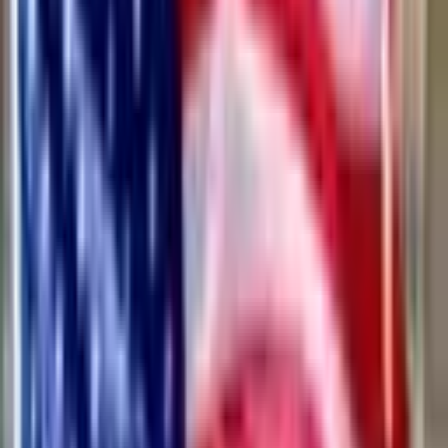
tilbyde enkeltstående bonusser, der udløber eller kræver
komplicerede omsætningskrav, skaber BC Engine en kontinuerlig
belønningscyklus, der kører automatisk i baggrunden, mens spillerne
interagerer med platformen.
Mekanismen er enkel:
Spil
– Spillere satser på ethvert spil på platformen som
normalt.
Tjen $BC
– Spillet genererer BC Token, BC.GAME's egen
token, som belønning.
Auto-Stake
– De optjente $BC sættes automatisk ind i BC
Engine uden behov for manuel handling.
Modtag BCD hver time
: BC Engine uddeler BCD
(BC.GAME's platformvaluta) hver time, hvilket skaber en
løbende indtægtsstrøm baseret på indtægtsdeling.
Der er ingen separat tilmeldingsproces, intet staking-dashboard at
navigere i og ingen ventetid. Systemet kører passivt i baggrunden fra
det øjeblik, en spiller begynder at satse.
Ingen omsætningskrav, ingen lock-ins
Et af de mere betydningsfulde aspekter ved
BC Engine
er, hvad det