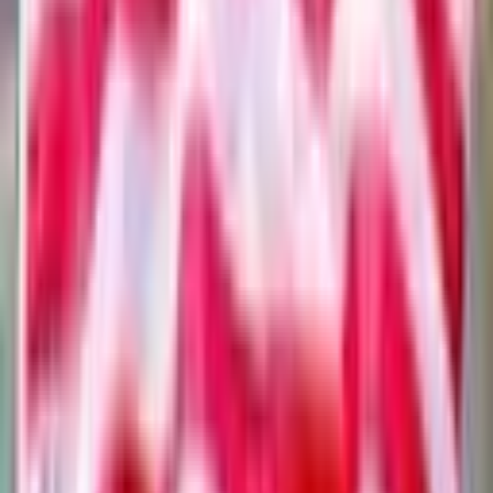
belønninger som et staking-produkt med automatisk forrentning
snarere end en konventionel bonus positionerer BC.GAME sit
belønningssystem inden for det sprog og den logik, som dets
kernemålgruppe allerede forstår og værdsætter.
Den timelige udbetalingsrytme forstærker denne fremstilling. I stedet
for månedlige eller ugentlige belønningscyklusser udbetales BCD
hver time – en rytme, der minder mere om et afkastprotokol end et
traditionelt casino-loyalitetsprogram.
BC.GAME i korte træk
For dem, der ikke er så bekendt med platformen, er BC.GAME et af
de længst eksisterende og mest anerkendte navne inden for
kryptospil, da det blev lanceret i 2017. Platformen har over 9
millioner registrerede brugere og tilbyder mere end 8.000 casinospil
fra omkring 80 udbydere samt et komplet sportsbook, der dækker
over 60 sportsgrene. Den understøtter mere end 150 kryptovalutaer
til indskud og udbetalinger og byder på en række proprietære BC
Originals – interne spil bygget med beviseligt fair teknologi, der
giver spillerne mulighed for uafhængigt at verificere resultaterne.
Platformen har vundet flere brancheanerkendelser, herunder Crypto
Casino of the Year ved SiGMA Europe i både 2022 og 2024, og har
et fremtrædende sports-sponsorat som hovedpartner for Leicester